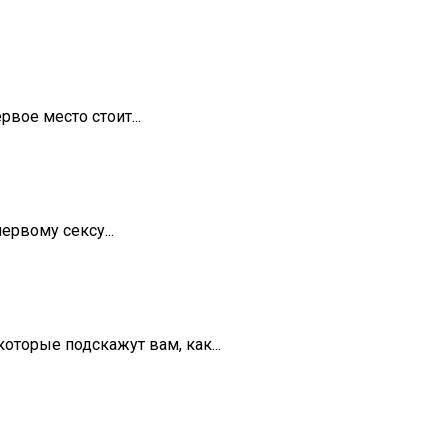
вое место стоит...
рвому сексу...
торые подскажут вам, как...