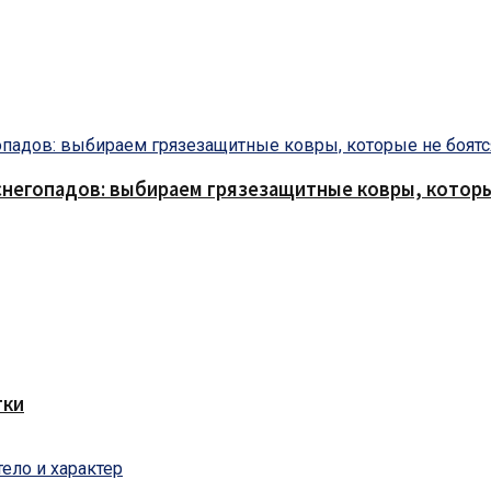
снегопадов: выбираем грязезащитные ковры, которы
тки