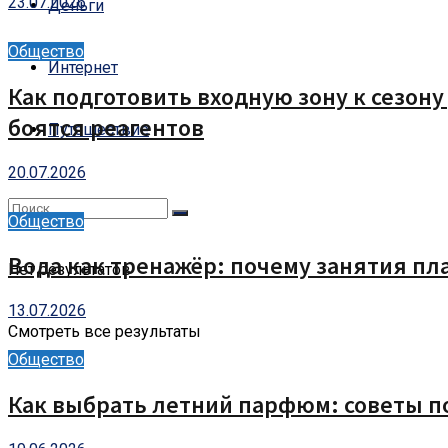
23.07.2026
Деньги
Общество
Интернет
Как подготовить входную зону к сезон
боятся реагентов
Путешествие
20.07.2026
Общество
Вода как тренажёр: почему занятия пл
Нет результатов
13.07.2026
Смотреть все результаты
Общество
Как выбрать летний парфюм: советы п