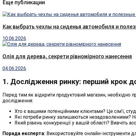
Еще публикации
Как выбрать чехлы на сиденья автомобиля и поле
10.06.2026
Олія для дерева, секрети рівномірного нанесення
04.06.2026
1. Дослідження ринку: перший крок до
Перед тим як відкрити продуктовий магазин, необхідно про
дослідження:
Хто є вашими потенційними клієнтами? Це сім’ї, сту
Які потреби ринку залишаються незадоволеними? Напр
Який рівень конкуренції у вашій області? Вивчіть ас
Порада експерта:
Використовуйте онлайн-інструменти для 