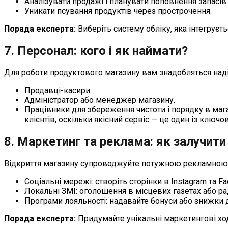
Аналізувати продажі і планувати поповнення запасів.
Уникати псування продуктів через прострочення.
Порада експерта:
Виберіть систему обліку, яка інтегруєт
7. Персонал: кого і як наймати?
Для роботи продуктового магазину вам знадобляться надій
Продавці-касири.
Адміністратор або менеджер магазину.
Працівники для збереження чистоти і порядку в маг
клієнтів, оскільки якісний сервіс — це один із ключо
8. Маркетинг та реклама: як залучити 
Відкриття магазину супроводжуйте потужною рекламною к
Соціальні мережі: створіть сторінки в Instagram та 
Локальні ЗМІ: оголошення в місцевих газетах або р
Програми лояльності: надавайте бонуси або знижки д
Порада експерта:
Придумайте унікальні маркетингові ход