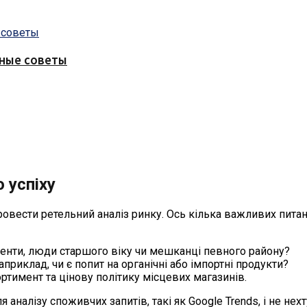
зные советы
 успіху
вести ретельний аналіз ринку. Ось кілька важливих питань,
денти, люди старшого віку чи мешканці певного району?
иклад, чи є попит на органічні або імпортні продукти?
ортимент та цінову політику місцевих магазинів.
аналізу споживчих запитів, такі як Google Trends, і не не