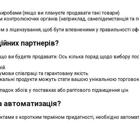
иробами (якщо ви плануєте продавати такі товари).
гам контролюючих органів (наприклад, санепідемстанція та п
м з ліцензування, щоб бути впевненими у правильності оф
дійних партнерів?
, що ви будете продавати. Ось кілька порад щодо вибору по
ій.
умови співпраці та гарантовану якість.
кальні продукти можуть стати вашою унікальною торговою
адок збоїв у поставках або раптового підвищення цін.
а автоматизація?
тами з коротким терміном придатності, необхідно автомат