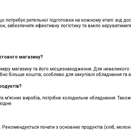
о потребує ретельної підготовки на кожному етапі: від до
нок, забезпечите ефективну логістику та вміло керуватиме
дуктового магазину?
зміру магазину та його місцезнаходження. Для невеликого
ібно більше коштів, особливо для закупівлі обладнання та 
родуктів?
 та м’ясних виробів, потрібне холодильне обладнання. Тако
хідне.
 Рекомендується почати з основних продуктів (хліб, молоко,