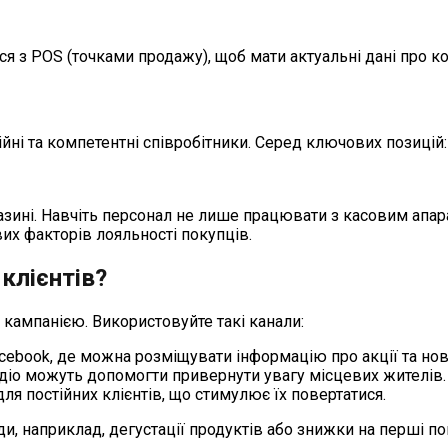
ься з POS (точками продажу), щоб мати актуальні дані про к
ні та компетентні співробітники. Серед ключових позицій:
азині. Навчіть персонал не лише працювати з касовим апар
вих факторів лояльності покупців.
клієнтів?
ампанією. Використовуйте такі канали:
Facebook, де можна розміщувати інформацію про акції та но
адіо можуть допомогти привернути увагу місцевих жителів.
ля постійних клієнтів, що стимулює їх повертатися.
и, наприклад, дегустації продуктів або знижки на перші по