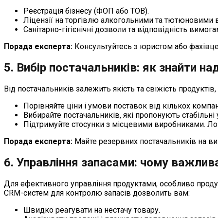
Реєстрація бізнесу (ФОП або ТОВ).
Ліцензії на торгівлю алкогольними та тютюновими в
Санітарно-гігієнічні дозволи та відповідність вимо
Порада експерта:
Консультуйтесь з юристом або фахівце
5. Вибір постачальників: як знайти на
Від постачальників залежить якість та свіжість продуктів
Порівняйте ціни і умови поставок від кількох компан
Вибирайте постачальників, які пропонують стабільні 
Підтримуйте стосунки з місцевими виробниками. Ло
Порада експерта:
Майте резервних постачальників на вип
6. Управління запасами: чому важлив
Для ефективного управління продуктами, особливо продук
CRM-систем для контролю запасів дозволить вам:
Швидко реагувати на нестачу товару.