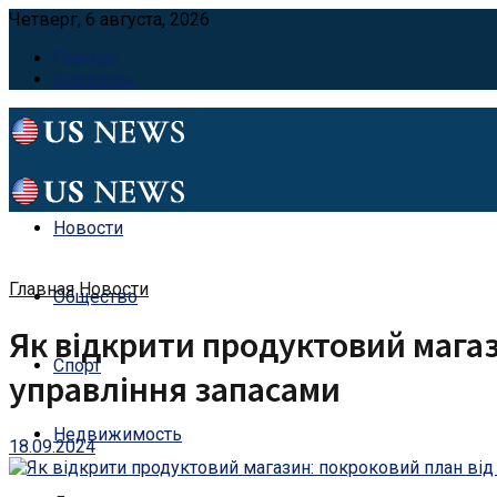
Четверг, 6 августа, 2026
Главная
Контакты
Новости
Главная
Новости
Общество
Як відкрити продуктовий мага
Спорт
управління запасами
Недвижимость
18.09.2024