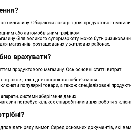
чення?
го магазину. Обираючи локацію для продуктового магазину
охідним або автомобільним трафіком.
магазину біля великого супермаркету може бути ризиковани
 для магазинів, розташованих у житлових районах.
ібно врахувати?
ттям продуктового магазину. Ось основні статті витрат:
трокові, так і довгострокові зобов’язання.
ключати популярні товари, а також спеціалізовані продукт
 апарати, системи зберігання даних.
агазин потребує кількох співробітників для роботи з клієн
трібні?
дповідати ряду вимог. Серед основних документів, які вам