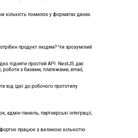
чи кількість помилок у форматах даних.
потрібен продукт людям? Чи зрозумілий
дко підняти простий API. NestJS дає
ї, роботи з базами, платежами, email,
и від ідеї до робочого прототипу.
, адмін-панель, партнерські інтеграції,
омфортно працює з великою кількістю