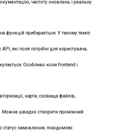
документацію, частоту оновлень і реальну
на функцій прибирається. У такому темпі
PI, які поля потрібні для користувача,
пається. Особливо коли frontend і
вторизації, карти, сховища файлів,
ами. Можна швидко створити проміжний
ює статус замовлення, повідомляє