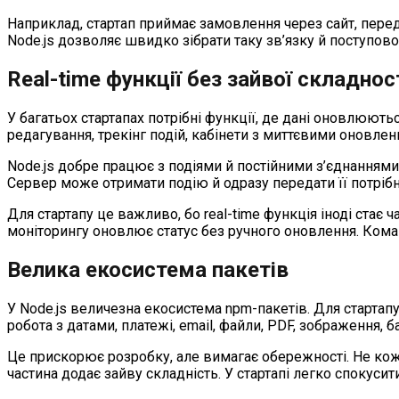
Наприклад, стартап приймає замовлення через сайт, перед
Node.js дозволяє швидко зібрати таку зв’язку й поступово
Real-time функції без зайвої складнос
У багатьох стартапах потрібні функції, де дані оновлюютьс
редагування, трекінг подій, кабінети з миттєвими оновлен
Node.js добре працює з подіями й постійними з’єднаннями.
Сервер може отримати подію й одразу передати її потріб
Для стартапу це важливо, бо real-time функція іноді стає
моніторингу оновлює статус без ручного оновлення. Кома
Велика екосистема пакетів
У Node.js величезна екосистема npm-пакетів. Для стартапу 
робота з датами, платежі, email, файли, PDF, зображення, б
Це прискорює розробку, але вимагає обережності. Не коже
частина додає зайву складність. У стартапі легко спокус