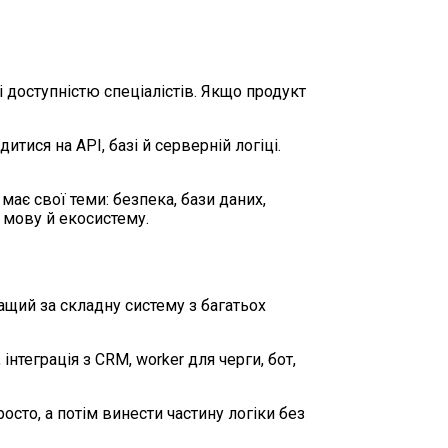
 доступністю спеціалістів. Якщо продукт
тися на API, базі й серверній логіці.
ає свої теми: безпека, бази даних,
у мову й екосистему.
ащий за складну систему з багатьох
нтеграція з CRM, worker для черги, бот,
осто, а потім винести частину логіки без