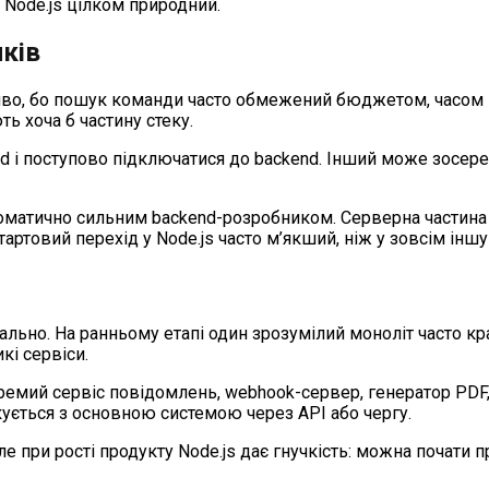
 Node.js цілком природний.
ків
ливо, бо пошук команди часто обмежений бюджетом, часом і
ь хоча б частину стеку.
 і поступово підключатися до backend. Інший може зосереди
томатично сильним backend-розробником. Серверна частина м
стартовий перехід у Node.js часто м’якший, ніж у зовсім інш
ально. На ранньому етапі один зрозумілий моноліт часто кр
кі сервіси.
ремий сервіс повідомлень, webhook-сервер, генератор PDF, і
кується з основною системою через API або чергу.
 при рості продукту Node.js дає гнучкість: можна почати пр