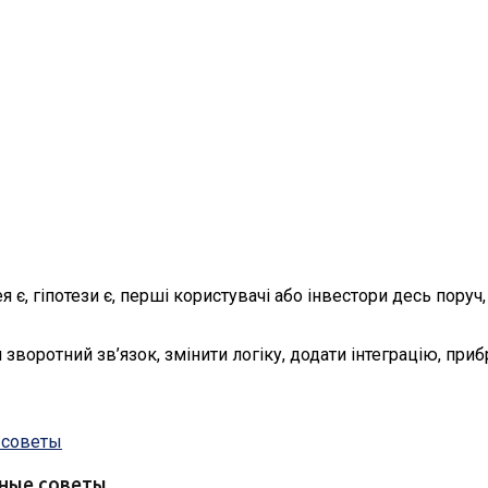
є, гіпотези є, перші користувачі або інвестори десь поруч
воротний зв’язок, змінити логіку, додати інтеграцію, прибр
зные советы