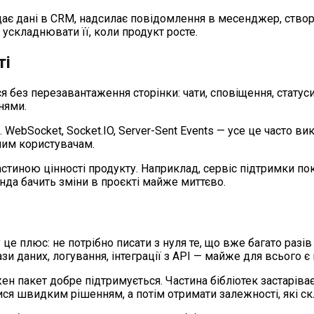
ає дані в CRM, надсилає повідомлення в месенджер, створю
 ускладнювати її, коли продукт росте.
ті
я без перезавантаження сторінки: чати, сповіщення, статуси
нями.
 WebSocket, Socket.IO, Server-Sent Events — усе це часто в
ним користувачам.
 частиною цінності продукту. Наприклад, сервіс підтримки 
нда бачить зміни в проєкті майже миттєво.
це плюс: не потрібно писати з нуля те, що вже багато разів 
ази даних, логування, інтеграції з API — майже для всього є 
н пакет добре підтримується. Частина бібліотек застаріва
итися швидким рішенням, а потім отримати залежності, які 