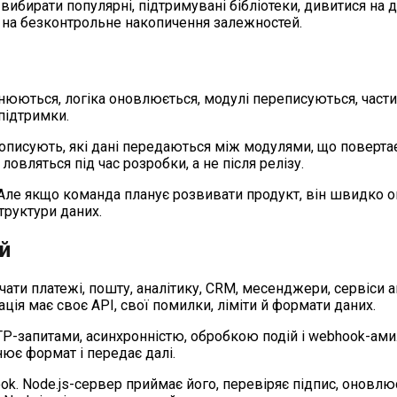
вибирати популярні, підтримувані бібліотеки, дивитися на 
 на безконтрольне накопичення залежностей.
нюються, логіка оновлюється, модулі переписуються, части
підтримки.
описують, які дані передаються між модулями, що повертає A
вляться під час розробки, а не після релізу.
ле якщо команда планує розвивати продукт, він швидко оку
труктури даних.
ій
чати платежі, пошту, аналітику, CRM, месенджери, сервіси а
ція має своє API, свої помилки, ліміти й формати даних.
HTTP-запитами, асинхронністю, обробкою подій і webhook-
інює формат і передає далі.
ok. Node.js-сервер приймає його, перевіряє підпис, оновл