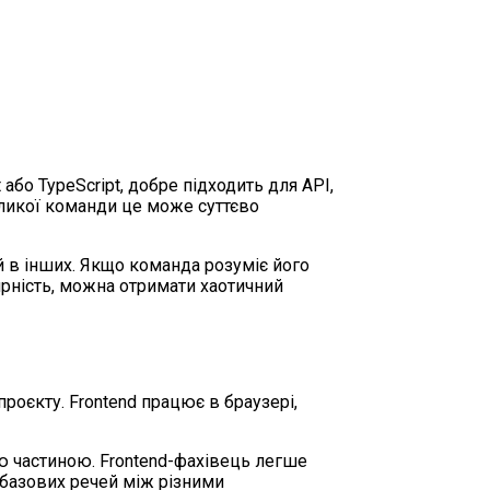
або TypeScript, добре підходить для API,
великої команди це може суттєво
ий в інших. Якщо команда розуміє його
ярність, можна отримати хаотичний
роєкту. Frontend працює в браузері,
 частиною. Frontend-фахівець легше
 базових речей між різними