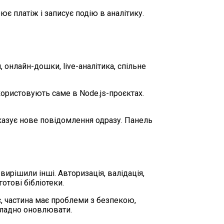
є платіж і записує подію в аналітику.
, онлайн-дошки, live-аналітика, спільне
икористовують саме в Node.js-проєктах.
показує нове повідомлення одразу. Панель
вирішили інші. Авторизація, валідація,
готові бібліотеки.
є, частина має проблеми з безпекою,
складно оновлювати.