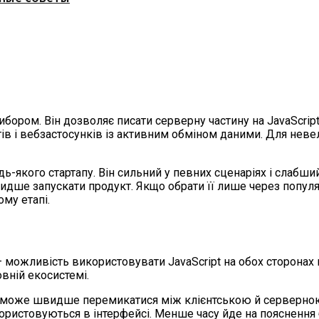
бором. Він дозволяє писати серверну частину на JavaScript 
бінетів і вебзастосунків із активним обміном даними. Для не
дь-якого стартапу. Він сильний у певних сценаріях і слабш
идше запускати продукт. Якщо обрати її лише через попул
ому етапі.
— можливість використовувати JavaScript на обох сторонах п
вній екосистемі.
 може швидше перемикатися між клієнтською й серверною
користовуються в інтерфейсі. Менше часу йде на пояснення