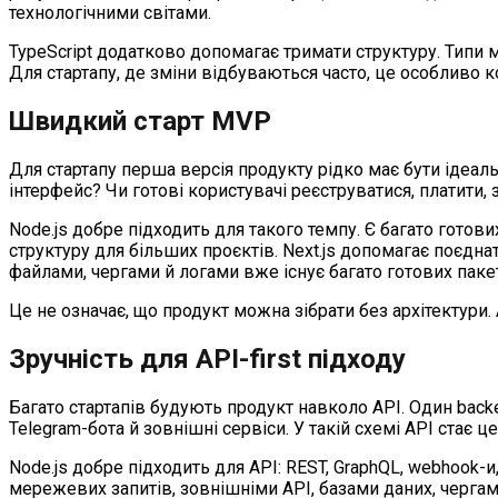
технологічними світами.
TypeScript додатково допомагає тримати структуру. Типи м
Для стартапу, де зміни відбуваються часто, це особливо к
Швидкий старт MVP
Для стартапу перша версія продукту рідко має бути ідеа
інтерфейс? Чи готові користувачі реєструватися, платити,
Node.js добре підходить для такого темпу. Є багато готов
структуру для більших проєктів. Next.js допомагає поєднати 
файлами, чергами й логами вже існує багато готових пакет
Це не означає, що продукт можна зібрати без архітектури
Зручність для API-first підходу
Багато стартапів будують продукт навколо API. Один back
Telegram-бота й зовнішні сервіси. У такій схемі API стає
Node.js добре підходить для API: REST, GraphQL, webhook
мережевих запитів, зовнішніми API, базами даних, чергам