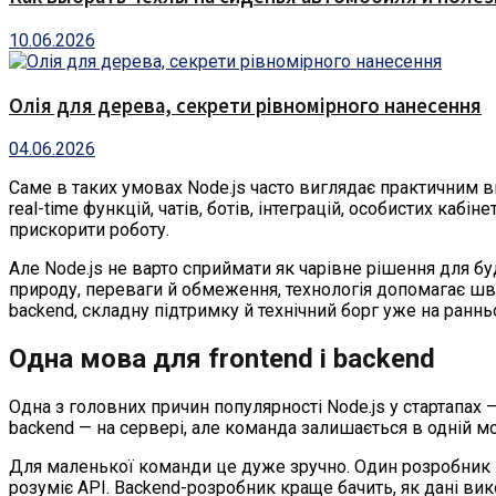
10.06.2026
Олія для дерева, секрети рівномірного нанесення
04.06.2026
Саме в таких умовах Node.js часто виглядає практичним ви
real-time функцій, чатів, ботів, інтеграцій, особистих ка
прискорити роботу.
Але Node.js не варто сприймати як чарівне рішення для бу
природу, переваги й обмеження, технологія допомагає шв
backend, складну підтримку й технічний борг уже на раннь
Одна мова для frontend і backend
Одна з головних причин популярності Node.js у стартапах 
backend — на сервері, але команда залишається в одній мо
Для маленької команди це дуже зручно. Один розробник
розуміє API. Backend-розробник краще бачить, як дані ви