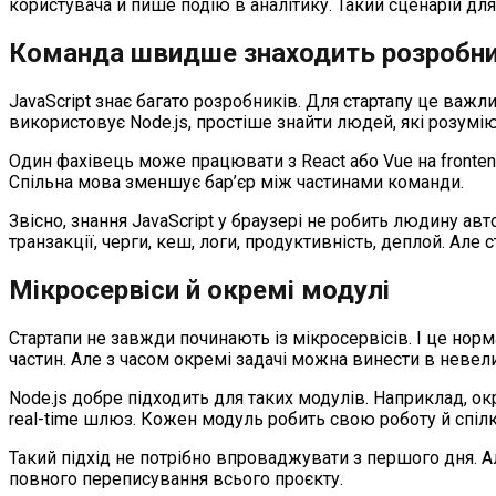
користувача й пише подію в аналітику. Такий сценарій для
Команда швидше знаходить розробни
JavaScript знає багато розробників. Для стартапу це важ
використовує Node.js, простіше знайти людей, які розуміют
Один фахівець може працювати з React або Vue на frontend
Спільна мова зменшує бар’єр між частинами команди.
Звісно, знання JavaScript у браузері не робить людину ав
транзакції, черги, кеш, логи, продуктивність, деплой. Але 
Мікросервіси й окремі модулі
Стартапи не завжди починають із мікросервісів. І це норм
частин. Але з часом окремі задачі можна винести в невели
Node.js добре підходить для таких модулів. Наприклад, ок
real-time шлюз. Кожен модуль робить свою роботу й спіл
Такий підхід не потрібно впроваджувати з першого дня. Але
повного переписування всього проєкту.