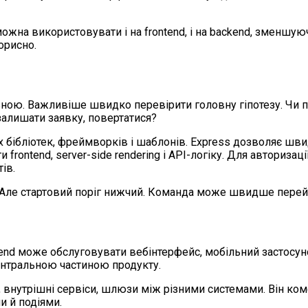
ожна використовувати і на frontend, і на backend, зменшую
орисно.
льною. Важливіше швидко перевірити головну гіпотезу. Чи 
 залишати заявку, повертатися?
их бібліотек, фреймворків і шаблонів. Express дозволяє шви
frontend, server-side rendering і API-логіку. Для авторизаці
ів.
. Але стартовий поріг нижчий. Команда може швидше перейт
end може обслуговувати вебінтерфейс, мобільний застосунок
 центральною частиною продукту.
-и, внутрішні сервіси, шлюзи між різними системами. Він к
и й подіями.