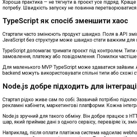
Хороша практика — не тягнути в проєкт усе підряд. Краще 
потребу. Швидкість запуску не повинна перетворюватися
TypeScript як спосіб зменшити хаос
Стартапи часто змінюють продукт швидко. Поля в API змі
JavaScript без структури може швидко стати важким для 
TypeScript допомагає тримати проєкт під контролем. Типи 
замовлення, платежу або повідомлення. Помилки частіше ло
Для маленького MVP TypeScript може здаватися зайвим. А
backend можуть використовувати спільні типи або схожі с
Node.js добре підходить для інтеграц
Стартап рідко живе сам по собі. Зазвичай потрібно підклю
рекламні кабінети, маркетингові платформи. Кожна інтегра
Node.js зручний для такого обміну. Він добре працює з 
шар, який приймає дані з одного сервісу, перевіряє їх, зм
Наприклад, після оплати платіжна система надсилає webho