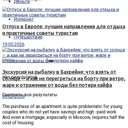
Деньги
Интернет
Отпуск в Европе: лучшие направления для отдыха
и практичные советы туристам
Путешествие
19.05.2026
Экскурсия на рыбалку в Бахрейне: что взять от
Нет результатов
солнца — и как не перегреться на борту при ветре,
жаре и отражении от воды без потери кайфа
Смотреть все результаты
09.02.2026
The purchase of an apartment is quite problematic for young
couples who do not yet have savings and high -paid work.
And even a mortgage, especially in Moscow, requires half the
cost of housing.