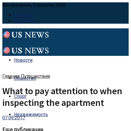
Воскресенье, 9 августа, 2026
Главная
Контакты
Новости
Главная
Путешествие
Общество
What to pay attention to when
Спорт
inspecting the apartment
Недвижимость
07.09.2017
Еще публикации