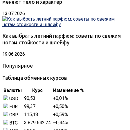
меняют тело и характер
13.07.2026
Как выбрать летний парфюм: советы по свежим
нотам стойкости и шлейфу
19.06.2026
Популярное
Таблица обменных курсов
Валюты
Курс
Изменение %
90,53
+0,01
%
USD
99,37
+0,50
%
EUR
115,18
+0,59
%
GBP
3 829 642,24
–0,44
%
BTC