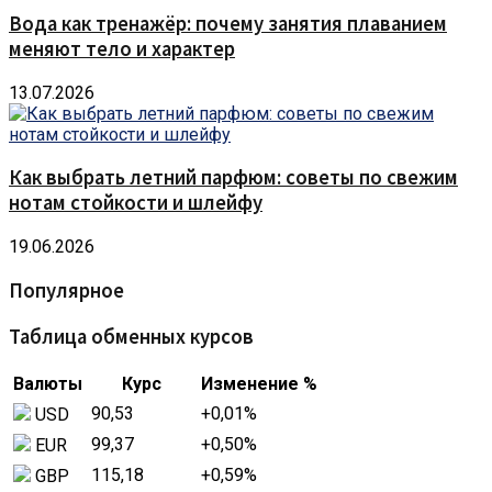
Вода как тренажёр: почему занятия плаванием
меняют тело и характер
13.07.2026
Как выбрать летний парфюм: советы по свежим
нотам стойкости и шлейфу
19.06.2026
Популярное
Таблица обменных курсов
Валюты
Курс
Изменение %
90,53
+0,01
%
USD
99,37
+0,50
%
EUR
115,18
+0,59
%
GBP