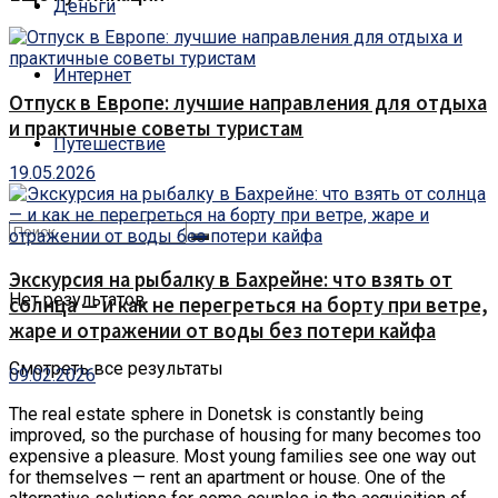
Деньги
Интернет
Отпуск в Европе: лучшие направления для отдыха
и практичные советы туристам
Путешествие
19.05.2026
Экскурсия на рыбалку в Бахрейне: что взять от
Нет результатов
солнца — и как не перегреться на борту при ветре,
жаре и отражении от воды без потери кайфа
Смотреть все результаты
09.02.2026
The real estate sphere in Donetsk is constantly being
improved, so the purchase of housing for many becomes too
expensive a pleasure.
Most young families see one way out
for themselves — rent an apartment or house. One of the