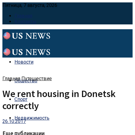
Пятница, 7 августа, 2026
Главная
Контакты
Новости
Главная
Путешествие
Общество
We rent housing in Donetsk
Спорт
correctly
Недвижимость
26.10.2017
Еще публикации