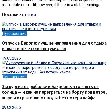
alternative solutions for some couples is the acquisition of
real estate on credit, however, if there is a stable earnings.
Похожие
статьи
Путешествие
Отпуск в Европе: лучшие направления для отдыха
и практичные советы туристам
19.05.2026
Путешествие
Экскурсия на рыбалку в Бахрейне: что взять от
солнца — и как не перегреться на борту при ветре,
жаре и отражении от воды без потери кайфа
09.02.2026