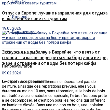
Деньги
Отпуск в Европе: лучшие направления для отдыха
Интернет
и практичные советы туристам
19.05.2026
Путешествие
Экскурсия на рыбалку в Бахрейне: что взять от
солнца — и как не перегреться на борту при ветре,
жаре и отражении от воды без потери кайфа
Нет результатов
09.02.2026
Смотреть все результаты
Les fenêtres en bois modernes ne nécessitent pas de
peinture, ainsi que des réparations prévues, elles vous
dureront au moins 10 ans, sans réparation, si le bois de bois
est traité avec une substance spéciale, l’arbre n’est pas prête
à se décomposer, et c’est bon pour les régions qui diffèrent
en humidité élevée.
Dans une maison en bois, une isolation
thermique est requise pour une existence confortable, les