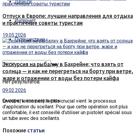
Деньги
Отпуск в Европе: лучшие направления для отдыха
Интернет
и практичные советы туристам
19.05.2026
Путешествие
Экскурсия на рыбалку в Бахрейне: что взять от
солнца — и как не перегреться на борту при ветре,
жаре и отражении от воды без потери кайфа
Нет результатов
09.02.2026
Смотреть все результаты
En outre, le moment le plus crucial vient: le processus
d’application du scellant.
Pour que cette opération soit plus
confortable, il est conseillé d’utiliser un pistolet spécial sous
un tube avec des scellants.
Похожие
статьи