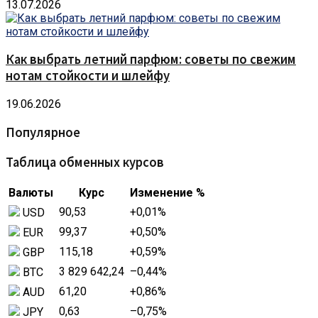
13.07.2026
Как выбрать летний парфюм: советы по свежим
нотам стойкости и шлейфу
19.06.2026
Популярное
Таблица обменных курсов
Валюты
Курс
Изменение %
90,53
+0,01
%
USD
99,37
+0,50
%
EUR
115,18
+0,59
%
GBP
3 829 642,24
–0,44
%
BTC
61,20
+0,86
%
AUD
0,63
–0,75
%
JPY