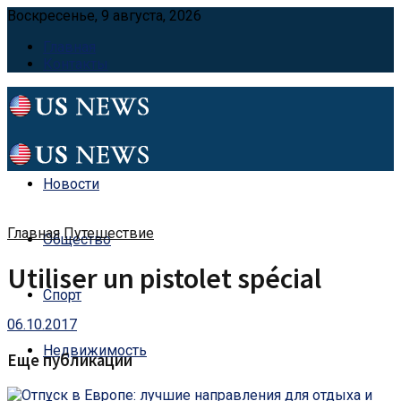
Воскресенье, 9 августа, 2026
Главная
Контакты
Новости
Главная
Путешествие
Общество
Utiliser un pistolet spécial
Спорт
06.10.2017
Недвижимость
Еще публикации