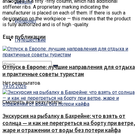
analogues is a fifty -fifty column, which has additional
Деньги
stiffener ribs.
A proprietary marking indicating the
manufacturer is placed on each of them. If there is such a
designation on the workpiece — this means that the product
Интернет
is fully authorized and is of high -quality.
Еще публикации
Путешествие
Отпуск в Европе: лучшие направления для отдыха
и практичные советы туристам
Нет результатов
19.05.2026
Смотреть все результаты
Экскурсия на рыбалку в Бахрейне: что взять от
солнца — и как не перегреться на борту при ветре,
жаре и отражении от воды без потери кайфа