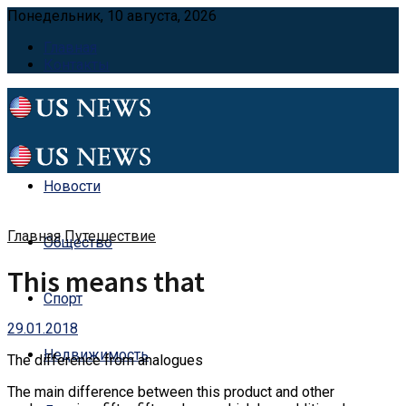
Понедельник, 10 августа, 2026
Главная
Контакты
Новости
Главная
Путешествие
Общество
This means that
Спорт
29.01.2018
Недвижимость
The difference from analogues
The main difference between this product and other