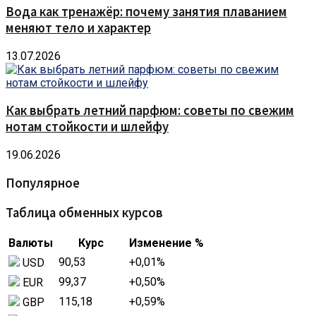
Вода как тренажёр: почему занятия плаванием
меняют тело и характер
13.07.2026
Как выбрать летний парфюм: советы по свежим
нотам стойкости и шлейфу
19.06.2026
Популярное
Таблица обменных курсов
Валюты
Курс
Изменение %
90,53
+0,01
%
USD
99,37
+0,50
%
EUR
115,18
+0,59
%
GBP