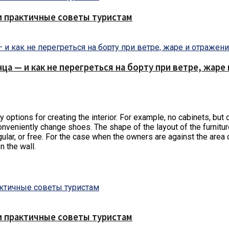
и практичные советы туристам
нца — и как не перегреться на борту при ветре, жар
 options for creating the interior. For example, no cabinets, but
onveniently change shoes. The shape of the layout of the furniture
ar, or free. For the case when the owners are against the area of ​
n the wall.
и практичные советы туристам