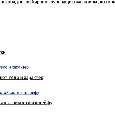
снегопадов: выбираем грязезащитные ковры, которы
тки
яют тело и характер
там стойкости и шлейфу