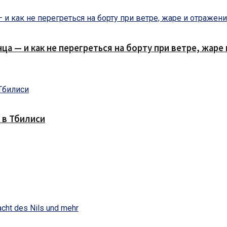
нца — и как не перегреться на борту при ветре, жар
 в Тбилиси