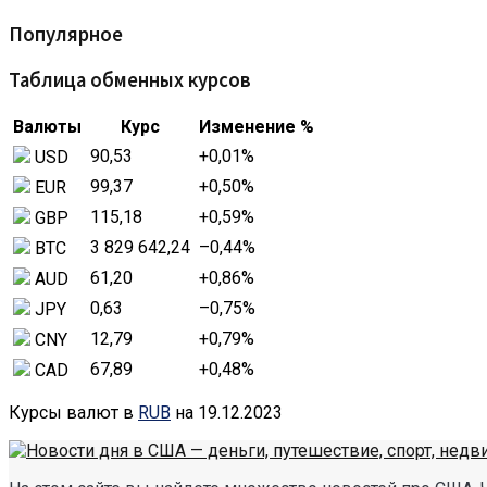
Популярное
Таблица обменных курсов
Валюты
Курс
Изменение %
90,53
+0,01
%
USD
99,37
+0,50
%
EUR
115,18
+0,59
%
GBP
3 829 642,24
–0,44
%
BTC
61,20
+0,86
%
AUD
0,63
–0,75
%
JPY
12,79
+0,79
%
CNY
67,89
+0,48
%
CAD
Курсы валют в
RUB
на 19.12.2023