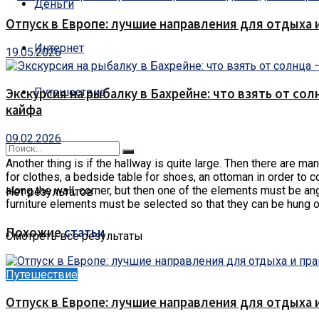
Деньги
Отпуск в Европе: лучшие направления для отдыха 
Интернет
19.05.2026
Путешествие
Экскурсия на рыбалку в Бахрейне: что взять от сол
кайфа
09.02.2026
Another thing is if the hallway is quite large.
Then there are many
for clothes, a bedside table for shoes, an ottoman in order to c
along the wall, corner, but then one of the elements must be angul
Нет результатов
furniture elements must be selected so that they can be hung o
Похожие
статьи
Смотреть все результаты
Путешествие
Отпуск в Европе: лучшие направления для отдыха 