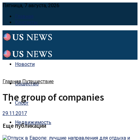
Пятница, 7 августа, 2026
Главная
Контакты
Новости
Главная
Путешествие
Общество
The group of companies
Спорт
29.11.2017
Недвижимость
Еще публикации