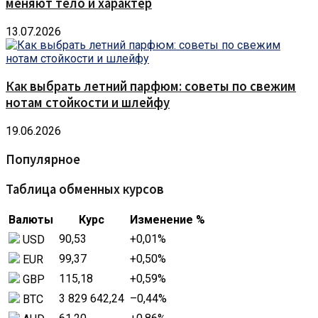
меняют тело и характер
13.07.2026
Как выбрать летний парфюм: советы по свежим
нотам стойкости и шлейфу
19.06.2026
Популярное
Таблица обменных курсов
Валюты
Курс
Изменение %
90,53
+0,01
%
USD
99,37
+0,50
%
EUR
115,18
+0,59
%
GBP
3 829 642,24
–0,44
%
BTC