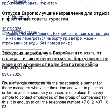
Деньги
Отпуск в Европе: лучшие направления для отдыха
Интернет
и практичные советы туристам
19.05.2026
Путешествие
Экскурсия на рыбалку в Бахрейне: что взять от
солнца — и как не перегреться на борту при ветре,
жаре и отражении от воды без потери кайфа
Нет результатов
09.02.2026
Смотреть все результаты
Thus, a “single contractor” is the most suitable partner for
those managers who value their time and want to place an
order for all the necessary services in one place.
It is very
simple to contact employees of the group of companies: for
this it is enough to call the telephone number +7-812-407-10-
03.