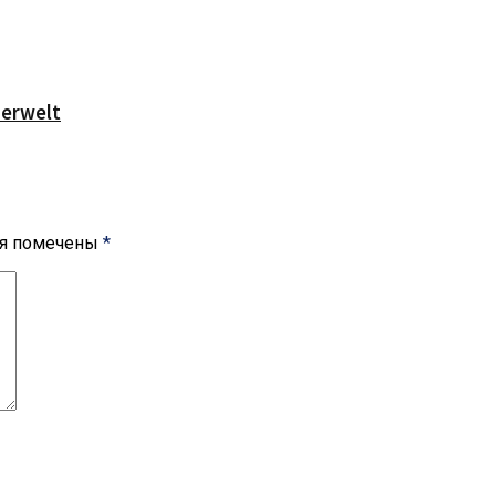
serwelt
ля помечены
*