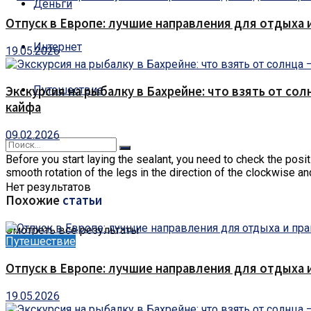
Деньги
Отпуск в Европе: лучшие направления для отдыха 
Интернет
19.05.2026
Путешествие
Экскурсия на рыбалку в Бахрейне: что взять от сол
кайфа
09.02.2026
Before you start laying the sealant, you need to check the positio
smooth rotation of the legs in the direction of the clockwise an
Нет результатов
Похожие
статьи
Смотреть все результаты
Путешествие
Отпуск в Европе: лучшие направления для отдыха 
19.05.2026