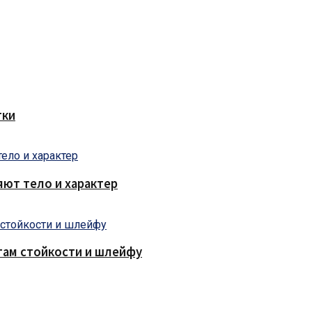
тки
яют тело и характер
там стойкости и шлейфу