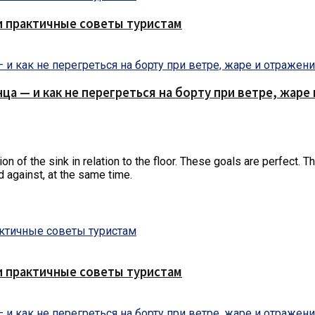
и практичные советы туристам
нца — и как не перегреться на борту при ветре, жар
n of the sink in relation to the floor.
These goals are perfect. Th
d against, at the same time.
и практичные советы туристам