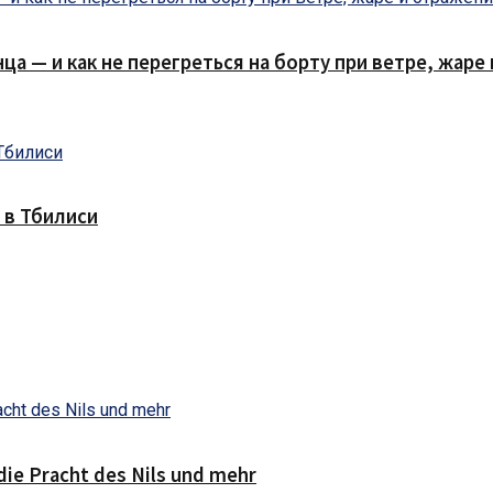
нца — и как не перегреться на борту при ветре, жар
 в Тбилиси
die Pracht des Nils und mehr