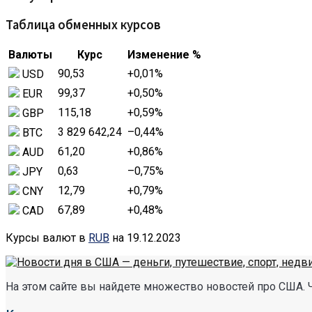
Таблица обменных курсов
Валюты
Курс
Изменение %
90,53
+0,01
%
USD
99,37
+0,50
%
EUR
115,18
+0,59
%
GBP
3 829 642,24
–0,44
%
BTC
61,20
+0,86
%
AUD
0,63
–0,75
%
JPY
12,79
+0,79
%
CNY
67,89
+0,48
%
CAD
Курсы валют в
RUB
на 19.12.2023
На этом сайте вы найдете множество новостей про США. 