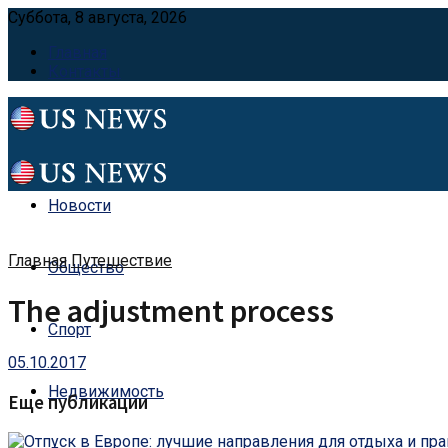
Суббота, 8 августа, 2026
Главная
Контакты
Новости
Главная
Путешествие
Общество
The adjustment process
Спорт
05.10.2017
Недвижимость
Еще публикации