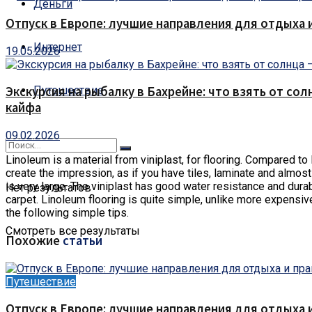
Деньги
Отпуск в Европе: лучшие направления для отдыха 
Интернет
19.05.2026
Путешествие
Экскурсия на рыбалку в Бахрейне: что взять от сол
кайфа
09.02.2026
Linoleum is a material from viniplast, for flooring.
Compared to la
create the impression, as if you have tiles, laminate and almost
is very large. The viniplast has good water resistance and durabi
Нет результатов
carpet. Linoleum flooring is quite simple, unlike more expensive 
the following simple tips.
Смотреть все результаты
Похожие
статьи
Путешествие
Отпуск в Европе: лучшие направления для отдыха 