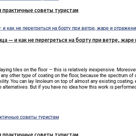
и практичные советы туристам
нца — и как не перегреться на борту при ветре, жар
ying tiles on the floor — this is relatively inexpensive. Moreover,
 any other type of coating on the floor, because the spectrum of 
lity. You can lay linoleum on top of almost any existing coating, 
alternatives. But if you have no idea how this work is performed, 
и практичные советы туристам