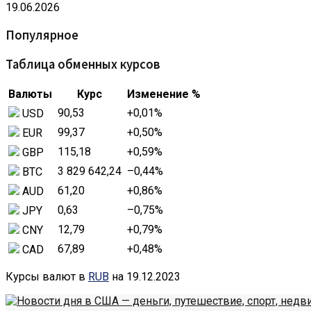
19.06.2026
Популярное
Таблица обменных курсов
Валюты
Курс
Изменение %
90,53
+0,01
%
USD
99,37
+0,50
%
EUR
115,18
+0,59
%
GBP
3 829 642,24
–0,44
%
BTC
61,20
+0,86
%
AUD
0,63
–0,75
%
JPY
12,79
+0,79
%
CNY
67,89
+0,48
%
CAD
Курсы валют в
RUB
на 19.12.2023