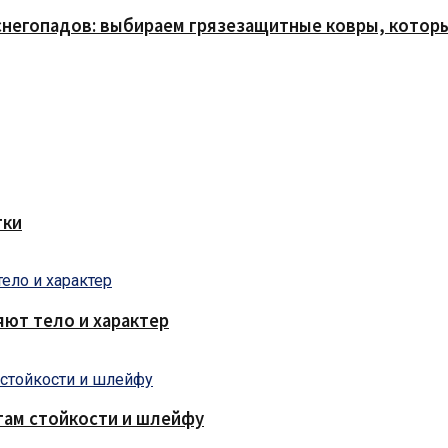
снегопадов: выбираем грязезащитные ковры, которы
тки
яют тело и характер
там стойкости и шлейфу