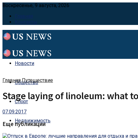
Воскресенье, 9 августа, 2026
Главная
Контакты
Новости
Главная
Путешествие
Общество
Stage laying of linoleum: what to
Спорт
07.09.2017
Недвижимость
Еще публикации