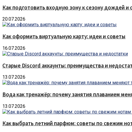
Как подготовить входную зону к сезону дождей и 
20.07.2026
Как оформить виртуальную карту: идеи и советы
16.07.2026
Старые Discord аккаунты: преимущества и недоста
13.07.2026
Вода как тренажёр: почему занятия плаванием мен
13.07.2026
Как выбрать летний парфюм: советы по свежим но