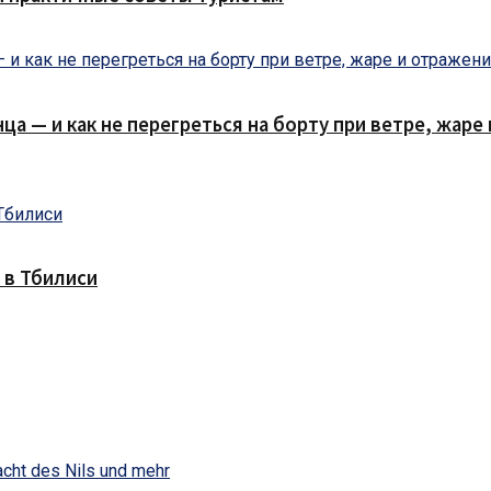
нца — и как не перегреться на борту при ветре, жар
 в Тбилиси