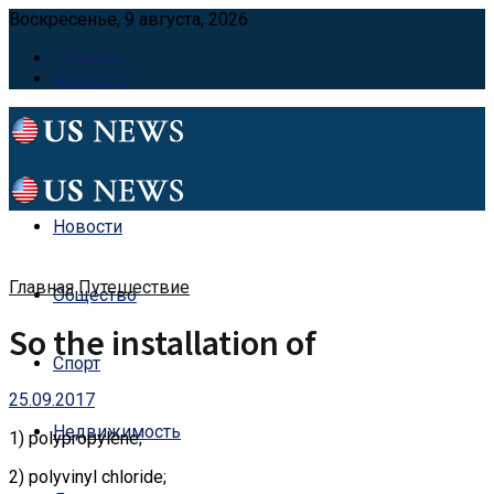
Воскресенье, 9 августа, 2026
Главная
Контакты
Новости
Главная
Путешествие
Общество
So the installation of
Спорт
25.09.2017
Недвижимость
1) polypropylene;
2) polyvinyl chloride;