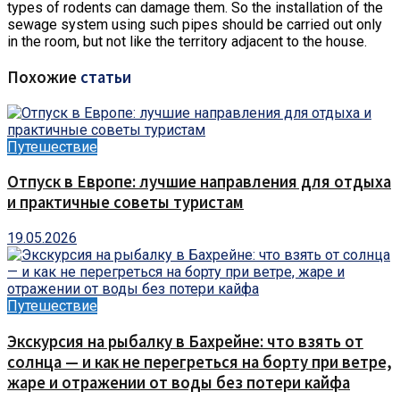
types of rodents can damage them. So the installation of the
sewage system using such pipes should be carried out only
in the room, but not like the territory adjacent to the house.
Похожие
статьи
Путешествие
Отпуск в Европе: лучшие направления для отдыха
и практичные советы туристам
19.05.2026
Путешествие
Экскурсия на рыбалку в Бахрейне: что взять от
солнца — и как не перегреться на борту при ветре,
жаре и отражении от воды без потери кайфа