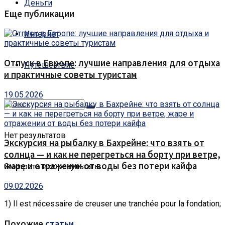
Деньги
Еще публикации
Интернет
Отпуск в Европе: лучшие направления для отдыха
Путешествие
и практичные советы туристам
19.05.2026
Нет результатов
Экскурсия на рыбалку в Бахрейне: что взять от
солнца — и как не перегреться на борту при ветре,
жаре и отражении от воды без потери кайфа
Смотреть все результаты
09.02.2026
1) Il est nécessaire de creuser une tranchée pour la fondation;
Похожие
статьи