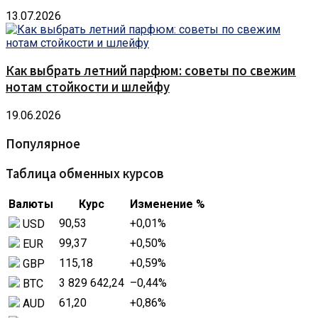
13.07.2026
Как выбрать летний парфюм: советы по свежим
нотам стойкости и шлейфу
19.06.2026
Популярное
Таблица обменных курсов
Валюты
Курс
Изменение %
90,53
+0,01
%
USD
99,37
+0,50
%
EUR
115,18
+0,59
%
GBP
3 829 642,24
–0,44
%
BTC
61,20
+0,86
%
AUD