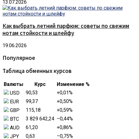
13.07.2026
Как выбрать летний парфюм: советы по свежим
нотам стойкости и шлейфу
19.06.2026
Популярное
Таблица обменных курсов
Валюты
Курс
Изменение %
90,53
+0,01
%
USD
99,37
+0,50
%
EUR
115,18
+0,59
%
GBP
3 829 642,24
–0,44
%
BTC
61,20
+0,86
%
AUD
0,63
–0,75
%
JPY