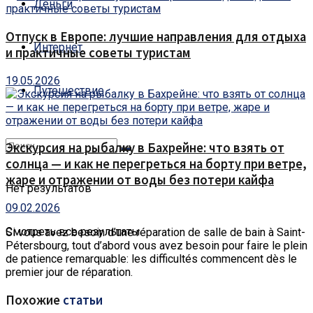
Деньги
Отпуск в Европе: лучшие направления для отдыха
Интернет
и практичные советы туристам
19.05.2026
Путешествие
Экскурсия на рыбалку в Бахрейне: что взять от
солнца — и как не перегреться на борту при ветре,
жаре и отражении от воды без потери кайфа
Нет результатов
09.02.2026
Смотреть все результаты
Si vous avez besoin d’une réparation de salle de bain à Saint-
Pétersbourg, tout d’abord vous avez besoin pour faire le plein
de patience remarquable: les difficultés commencent dès le
premier jour de réparation.
Похожие
статьи