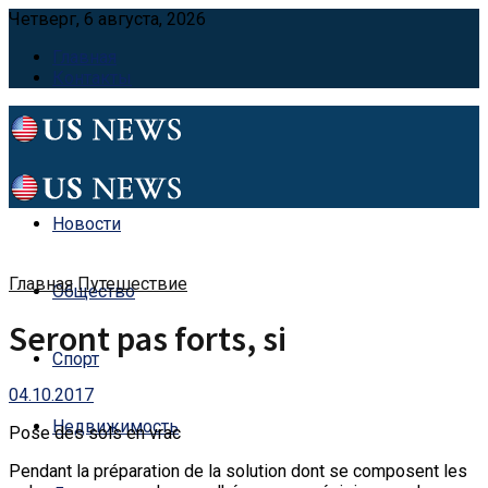
Четверг, 6 августа, 2026
Главная
Контакты
Новости
Главная
Путешествие
Общество
Seront pas forts, si
Спорт
04.10.2017
Недвижимость
Pose des sols en vrac
Pendant la préparation de la solution dont se composent les