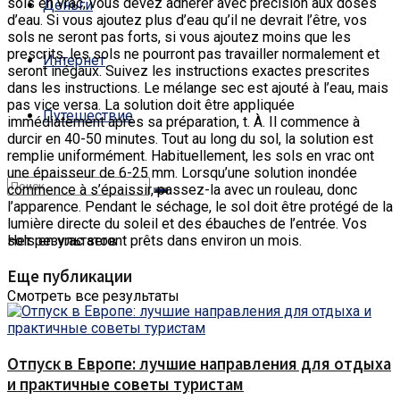
sols en vrac, vous devez adhérer avec précision aux doses
Деньги
d’eau.
Si vous ajoutez plus d’eau qu’il ne devrait l’être, vos
sols ne seront pas forts, si vous ajoutez moins que les
prescrits, les sols ne pourront pas travailler normalement et
Интернет
seront inégaux. Suivez les instructions exactes prescrites
dans les instructions. Le mélange sec est ajouté à l’eau, mais
pas vice versa. La solution doit être appliquée
Путешествие
immédiatement après sa préparation, t. À. Il commence à
durcir en 40-50 minutes. Tout au long du sol, la solution est
remplie uniformément. Habituellement, les sols en vrac ont
une épaisseur de 6-25 mm. Lorsqu’une solution inondée
commence à s’épaissir, passez-la avec un rouleau, donc
l’apparence. Pendant le séchage, le sol doit être protégé de la
lumière directe du soleil et des ébauches de l’entrée. Vos
sols en vrac seront prêts dans environ un mois.
Нет результатов
Еще публикации
Смотреть все результаты
Отпуск в Европе: лучшие направления для отдыха
и практичные советы туристам