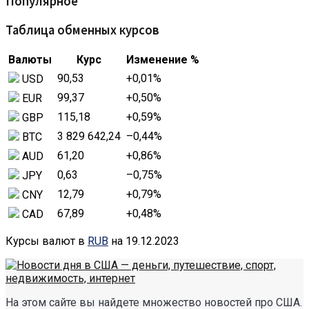
Популярное
Таблица обменных курсов
Валюты
Курс
Изменение %
90,53
+0,01
%
USD
99,37
+0,50
%
EUR
115,18
+0,59
%
GBP
3 829 642,24
–0,44
%
BTC
61,20
+0,86
%
AUD
0,63
–0,75
%
JPY
12,79
+0,79
%
CNY
67,89
+0,48
%
CAD
Курсы валют в
RUB
на 19.12.2023
На этом сайте вы найдете множество новостей про США.