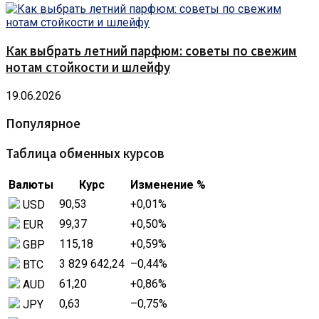
Как выбрать летний парфюм: советы по свежим
нотам стойкости и шлейфу
19.06.2026
Популярное
Таблица обменных курсов
Валюты
Курс
Изменение %
90,53
+0,01
%
USD
99,37
+0,50
%
EUR
115,18
+0,59
%
GBP
3 829 642,24
–0,44
%
BTC
61,20
+0,86
%
AUD
0,63
–0,75
%
JPY