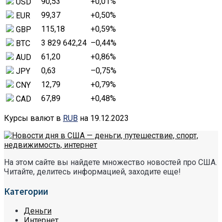
90,53
+0,01
%
USD
99,37
+0,50
%
EUR
115,18
+0,59
%
GBP
3 829 642,24
–0,44
%
BTC
61,20
+0,86
%
AUD
0,63
–0,75
%
JPY
12,79
+0,79
%
CNY
67,89
+0,48
%
CAD
Курсы валют в
RUB
на 19.12.2023
На этом сайте вы найдете множество новостей про США.
Читайте, делитесь информацией, заходите еще!
Категории
Деньги
Интернет