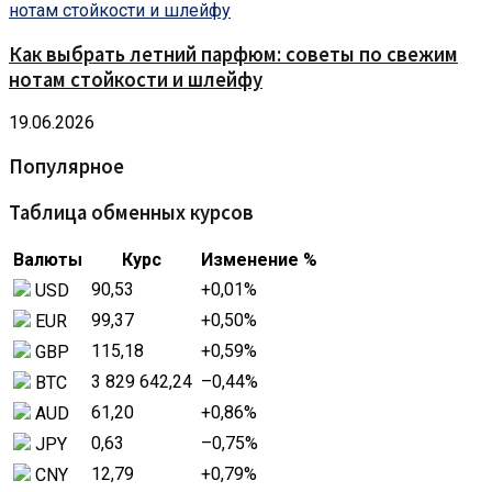
Как выбрать летний парфюм: советы по свежим
нотам стойкости и шлейфу
19.06.2026
Популярное
Таблица обменных курсов
Валюты
Курс
Изменение %
90,53
+0,01
%
USD
99,37
+0,50
%
EUR
115,18
+0,59
%
GBP
3 829 642,24
–0,44
%
BTC
61,20
+0,86
%
AUD
0,63
–0,75
%
JPY
12,79
+0,79
%
CNY