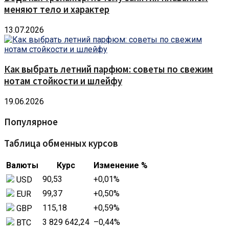
меняют тело и характер
13.07.2026
Как выбрать летний парфюм: советы по свежим
нотам стойкости и шлейфу
19.06.2026
Популярное
Таблица обменных курсов
Валюты
Курс
Изменение %
90,53
+0,01
%
USD
99,37
+0,50
%
EUR
115,18
+0,59
%
GBP
3 829 642,24
–0,44
%
BTC