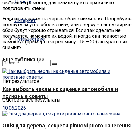
Деньги
окончания ремонта, для начала нужно правильно
подготовить стены.
Если на стенах есть старые обои, снимите их. Попробуйте
Интернет
потянуть за угол обоев снизу, или сверху – очень старые
обои будут хорошо отрываться. Если так сделать не
получается, намочите их водой, и когда они полностью
Путешествие
намокнут (примерно через минут 15 – 20) аккуратно их
снимите.
Еще публикации
Нет результатов
Как выбрать чехлы на сиденья автомобиля и
полезные советы
Смотреть все результаты
10.06.2026
Олія для дерева, секрети рівномірного нанесення