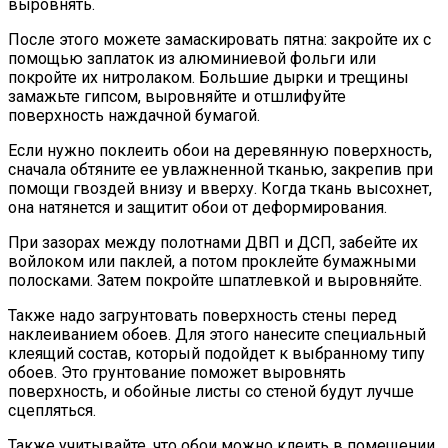
выровнять.
После этого можете замаскировать пятна: закройте их с
помощью заплаток из алюминиевой фольги или
покройте их нитролаком. Большие дырки и трещины
замажьте гипсом, выровняйте и отшлифуйте
поверхность наждачной бумагой.
Если нужно поклеить обои на деревянную поверхность,
сначала обтяните ее увлажненной тканью, закрепив при
помощи гвоздей внизу и вверху. Когда ткань высохнет,
она натянется и защитит обои от деформирования.
При зазорах между полотнами ДВП и ДСП, забейте их
войлоком или паклей, а потом проклейте бумажными
полосками. Затем покройте шпатлевкой и выровняйте.
Также надо загрунтовать поверхность стены перед
наклеиванием обоев. Для этого нанесите специальный
клеящий состав, который подойдет к выбранному типу
обоев. Это грунтование поможет выровнять
поверхность, и обойные листы со стеной будут лучше
сцепляться.
Также учитывайте, что обои можно клеить в помещении