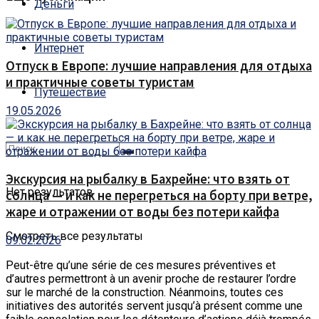
Деньги
Интернет
Отпуск в Европе: лучшие направления для отдыха
и практичные советы туристам
Путешествие
19.05.2026
Экскурсия на рыбалку в Бахрейне: что взять от
Нет результатов
солнца — и как не перегреться на борту при ветре,
жаре и отражении от воды без потери кайфа
Смотреть все результаты
09.02.2026
Peut-être qu’une série de ces mesures préventives et
d’autres permettront à un avenir proche de restaurer l’ordre
sur le marché de la construction.
Néanmoins, toutes ces
initiatives des autorités servent jusqu’à présent comme une