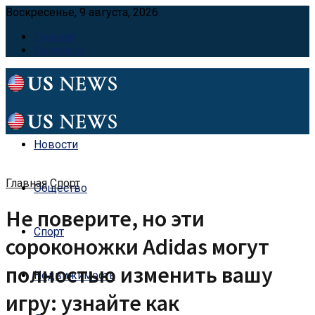
Воскресенье, 9 августа, 2026
Главная
Контакты
Новости
Главная
Спорт
Общество
Не поверите, но эти
Спорт
сороконожки Adidas могут
полностью изменить вашу
Недвижимость
игру: узнайте как