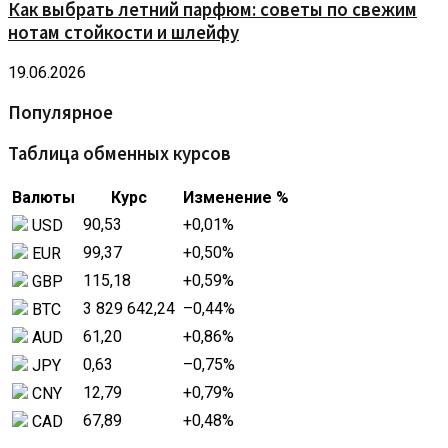
Как выбрать летний парфюм: советы по свежим
нотам стойкости и шлейфу
19.06.2026
Популярное
Таблица обменных курсов
Валюты
Курс
Изменение %
90,53
+0,01
%
USD
99,37
+0,50
%
EUR
115,18
+0,59
%
GBP
3 829 642,24
–0,44
%
BTC
61,20
+0,86
%
AUD
0,63
–0,75
%
JPY
12,79
+0,79
%
CNY
67,89
+0,48
%
CAD