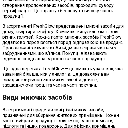
створення пропонованих засобів, проходить сувору
сертифікацію. Це гарантує безпеку та високу якість
продукції.
В асортименті FreshGlow представлені миючі засоби для
дому, квартири та офісу. Компанія випускає хімію для
різних галузей. Кожна партія миючих засобів FreshGlow
додатково перевіряється перед відправкою на продаж.
Пропоновані хімічні засоби відмінно справляються з
забрудненнями, що в’їлися. Покупці відзначають
відмінне поєднання вартості та якості продукції.
Ще одна перевага FreshGlow – це ємність упаковок, яка
зазвичай більша, ніж у аналогів. Це дозволяє вам
використовувати наші миючі засоби довше,
заощаджуючи гроші та час на часті покупки.
Види миючих засобів
В асортименті представлені різні миючі засоби,
призначені для збирання житлових приміщень. Кожен
може вибрати продукцію для кухні, ванної кімнати,
підлоги та інших поверхонь. Для офісних приміщень