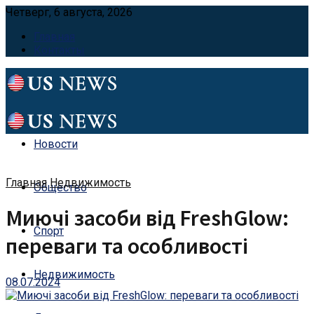
Четверг, 6 августа, 2026
Главная
Контакты
Новости
Главная
Недвижимость
Общество
Миючі засоби від FreshGlow:
Спорт
переваги та особливості
Недвижимость
08.07.2024