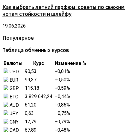
Как выбрать летний парфюм: советы по свежим
нотам стойкости и шлейфу
19.06.2026
Популярное
Таблица обменных курсов
Валюты
Курс
Изменение %
90,53
+0,01
%
USD
99,37
+0,50
%
EUR
115,18
+0,59
%
GBP
3 829 642,24
–0,44
%
BTC
61,20
+0,86
%
AUD
0,63
–0,75
%
JPY
12,79
+0,79
%
CNY
67,89
+0,48
%
CAD