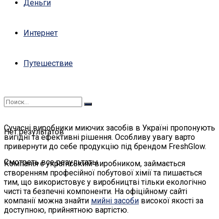
Деньги
Интернет
Путешествие
Сучасні виробники миючих засобів в Україні пропонують
Нет результатов
вигідні та ефективні рішення. Особливу увагу варто
привернути до себе продукцію під брендом FreshGlow.
Смотреть все результаты
Компанія є українським виробником, займається
створенням професійної побутової хімії та пишається
тим, що використовує у виробництві тільки екологічно
чисті та безпечні компоненти. На офіційному сайті
компанії можна знайти
мийні засоби
високої якості за
доступною, прийнятною вартістю.