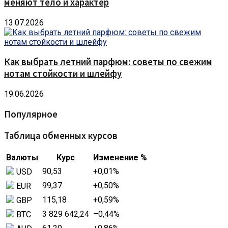
меняют тело и характер
13.07.2026
Как выбрать летний парфюм: советы по свежим
нотам стойкости и шлейфу
19.06.2026
Популярное
Таблица обменных курсов
Валюты
Курс
Изменение %
90,53
+0,01
%
USD
99,37
+0,50
%
EUR
115,18
+0,59
%
GBP
3 829 642,24
–0,44
%
BTC