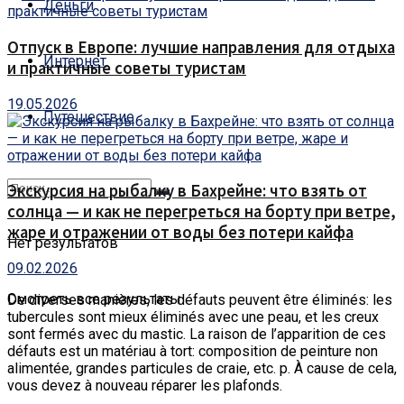
Деньги
Отпуск в Европе: лучшие направления для отдыха
Интернет
и практичные советы туристам
19.05.2026
Путешествие
Экскурсия на рыбалку в Бахрейне: что взять от
солнца — и как не перегреться на борту при ветре,
жаре и отражении от воды без потери кайфа
Нет результатов
09.02.2026
Смотреть все результаты
De diverses manières, les défauts peuvent être éliminés: les
tubercules sont mieux éliminés avec une peau, et les creux
sont fermés avec du mastic.
La raison de l’apparition de ces
défauts est un matériau à tort: ​​composition de peinture non
alimentée, grandes particules de craie, etc. p. À cause de cela,
vous devez à nouveau réparer les plafonds.