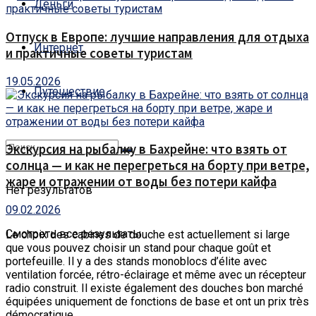
Деньги
Отпуск в Европе: лучшие направления для отдыха
Интернет
и практичные советы туристам
19.05.2026
Путешествие
Экскурсия на рыбалку в Бахрейне: что взять от
солнца — и как не перегреться на борту при ветре,
жаре и отражении от воды без потери кайфа
Нет результатов
09.02.2026
Смотреть все результаты
Le choix des cabines de douche est actuellement si large
que vous pouvez choisir un stand pour chaque goût et
portefeuille.
Il y a des stands monoblocs d’élite avec
ventilation forcée, rétro-éclairage et même avec un récepteur
radio construit. Il existe également des douches bon marché
équipées uniquement de fonctions de base et ont un prix très
démocratique.