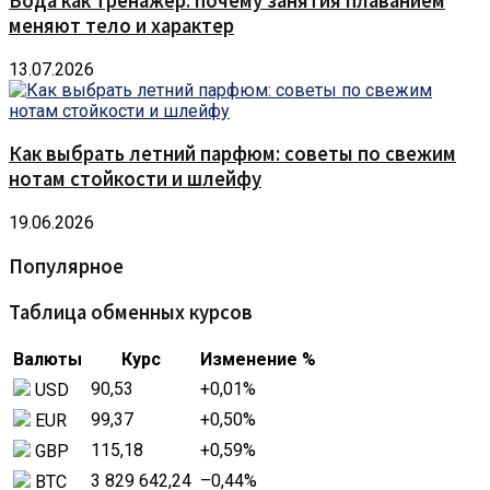
Вода как тренажёр: почему занятия плаванием
меняют тело и характер
13.07.2026
Как выбрать летний парфюм: советы по свежим
нотам стойкости и шлейфу
19.06.2026
Популярное
Таблица обменных курсов
Валюты
Курс
Изменение %
90,53
+0,01
%
USD
99,37
+0,50
%
EUR
115,18
+0,59
%
GBP
3 829 642,24
–0,44
%
BTC