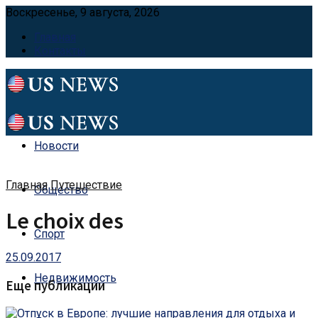
Воскресенье, 9 августа, 2026
Главная
Контакты
Новости
Главная
Путешествие
Общество
Le choix des
Спорт
25.09.2017
Недвижимость
Еще публикации