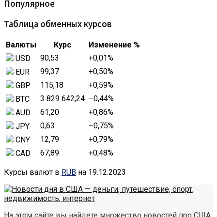
Популярное
Таблица обменных курсов
Валюты
Курс
Изменение %
90,53
+0,01
%
USD
99,37
+0,50
%
EUR
115,18
+0,59
%
GBP
3 829 642,24
–0,44
%
BTC
61,20
+0,86
%
AUD
0,63
–0,75
%
JPY
12,79
+0,79
%
CNY
67,89
+0,48
%
CAD
Курсы валют в
RUB
на 19.12.2023
На этом сайте вы найдете множество новостей про США.