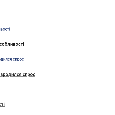
особливості
озродился спрос
сті