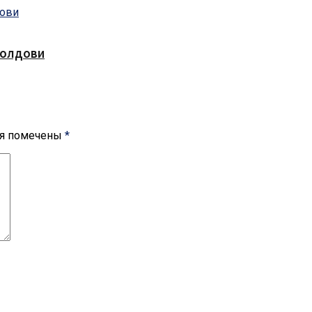
Молдови
ля помечены
*