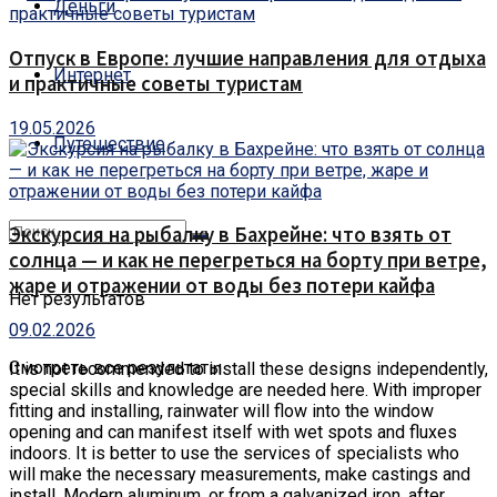
Деньги
Отпуск в Европе: лучшие направления для отдыха
Интернет
и практичные советы туристам
19.05.2026
Путешествие
Экскурсия на рыбалку в Бахрейне: что взять от
солнца — и как не перегреться на борту при ветре,
жаре и отражении от воды без потери кайфа
Нет результатов
09.02.2026
Смотреть все результаты
It is not recommended to install these designs independently,
special skills and knowledge are needed here.
With improper
fitting and installing, rainwater will flow into the window
opening and can manifest itself with wet spots and fluxes
indoors. It is better to use the services of specialists who
will make the necessary measurements, make castings and
install. Modern aluminum, or from a galvanized iron, after