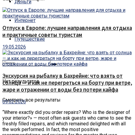
Деньги
Интернет
Отпуск в Европе: лучшие направления для отдыха
и практичные советы туристам
Путешествие
19.05.2026
Экскурсия на рыбалку в Бахрейне: что взять от
Нет результатов
солнца — и как не перегреться на борту при ветре,
жаре и отражении от воды без потери кайфа
Смотреть все результаты
09.02.2026
“Where exactly did you order repairs?
Who is the designer of
your interior?» — most often ask guests who came to see the
freshly filled repairs, and which remained delighted with all
the work performed. In fact, the most positive