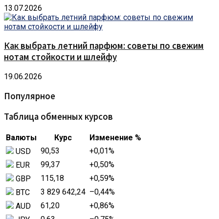
13.07.2026
Как выбрать летний парфюм: советы по свежим
нотам стойкости и шлейфу
19.06.2026
Популярное
Таблица обменных курсов
Валюты
Курс
Изменение %
90,53
+0,01
%
USD
99,37
+0,50
%
EUR
115,18
+0,59
%
GBP
3 829 642,24
–0,44
%
BTC
61,20
+0,86
%
AUD