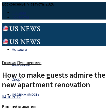
Воскресенье, 9 августа, 2026
Главная
Контакты
Новости
Главная
Путешествие
Общество
How to make guests admire the
Спорт
new apartment renovation
Недвижимость
04.10.2017
Еще публикации