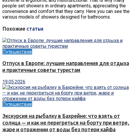
extreme is ergonomic and multifunctional. That is why many
people set showers in ordinary apartments, appreciating the
convenience and comfort that they carry. Here you can see the
various models of showers designed for bathrooms.
Похожие
статьи
Путешествие
Отпуск в Европе: лучшие направления для отдыха
и практичные советы туристам
19.05.2026
Путешествие
Экскурсия на рыбалку в Бахрейне: что взять от
солнца — и как не перегреться на борту при ветре,
жаре и отражении от воды без потери кайфа