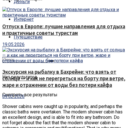
Деньги
Интернет
Отпуск в Европе: лучшие направления для отдыха
и практичные советы туристам
Путешествие
19.05.2026
Экскурсия на рыбалку в Бахрейне: что взять от
Нет результатов
солнца — и как не перегреться на борту при ветре,
жаре и отражении от воды без потери кайфа
Смотреть все результаты
09.02.2026
Shower cabins were caught up in popularity, and perhaps the
classic baths were overtaken.
The modern shower cabin has
an excellent design, and is able to fit into any bathroom. Do
not forget about the fact that the modern shower cabin to