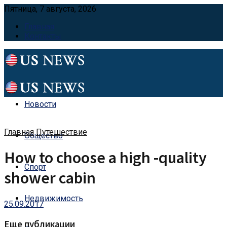
Пятница, 7 августа, 2026
Главная
Контакты
Новости
Главная
Путешествие
Общество
How to choose a high -quality
Спорт
shower cabin
Недвижимость
25.09.2017
Еще публикации