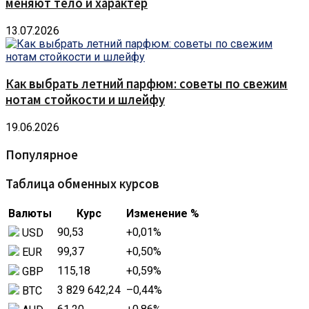
меняют тело и характер
13.07.2026
Как выбрать летний парфюм: советы по свежим
нотам стойкости и шлейфу
19.06.2026
Популярное
Таблица обменных курсов
Валюты
Курс
Изменение %
90,53
+0,01
%
USD
99,37
+0,50
%
EUR
115,18
+0,59
%
GBP
3 829 642,24
–0,44
%
BTC