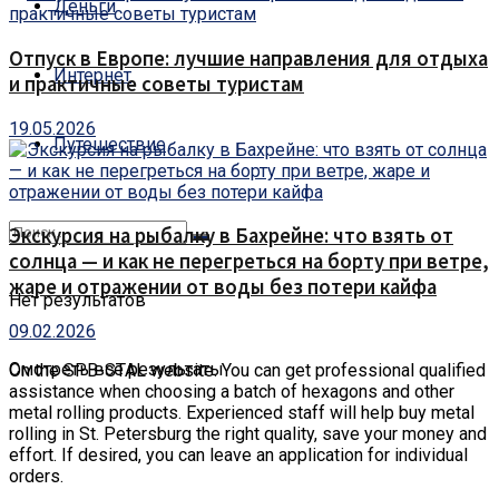
Деньги
Отпуск в Европе: лучшие направления для отдыха
Интернет
и практичные советы туристам
19.05.2026
Путешествие
Экскурсия на рыбалку в Бахрейне: что взять от
солнца — и как не перегреться на борту при ветре,
жаре и отражении от воды без потери кайфа
Нет результатов
09.02.2026
Смотреть все результаты
On the SPB-STAL website. You can get professional qualified
assistance when choosing a batch of hexagons and other
metal rolling products.
Experienced staff will help buy metal
rolling in St. Petersburg the right quality, save your money and
effort. If desired, you can leave an application for individual
orders.