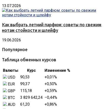
13.07.2026
Как выбрать летний парфюм: советы по свежим
нотам стойкости и шлейфу
19.06.2026
Популярное
Таблица обменных курсов
Валюты
Курс
Изменение %
90,53
+0,01
%
USD
99,37
+0,50
%
EUR
115,18
+0,59
%
GBP
3 829 642,24
–0,44
%
BTC
61,20
+0,86
%
AUD