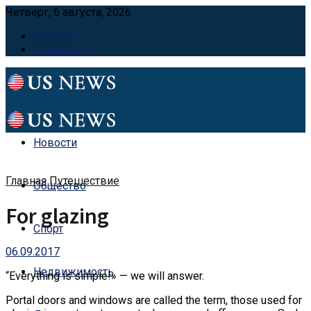
Четверг, 6 августа, 2026
Главная
Контакты
Новости
Главная
Путешествие
Общество
For glazing
Спорт
06.09.2017
Недвижимость
“Everything is simple!» — we will answer.
Portal doors and windows are called the term, those used for