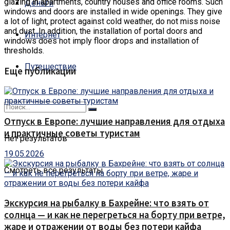
glazing in apartments, country houses and office rooms. Such
Деньги
windows and doors are installed in wide openings. They give
a lot of light, protect against cold weather, do not miss noise
and dust. In addition, the installation of portal doors and
Интернет
windows does not imply floor drops and installation of
thresholds.
Путешествие
Еще публикации
Отпуск в Европе: лучшие направления для отдыха
и практичные советы туристам
Нет результатов
19.05.2026
Смотреть все результаты
Экскурсия на рыбалку в Бахрейне: что взять от
солнца — и как не перегреться на борту при ветре,
жаре и отражении от воды без потери кайфа