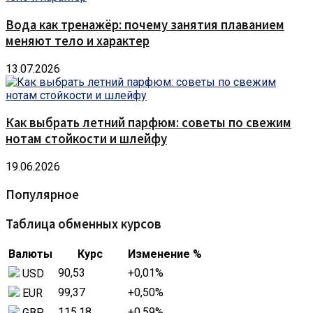
Вода как тренажёр: почему занятия плаванием
меняют тело и характер
13.07.2026
Как выбрать летний парфюм: советы по свежим
нотам стойкости и шлейфу
19.06.2026
Популярное
Таблица обменных курсов
Валюты
Курс
Изменение %
90,53
+0,01
%
USD
99,37
+0,50
%
EUR
115,18
+0,59
%
GBP