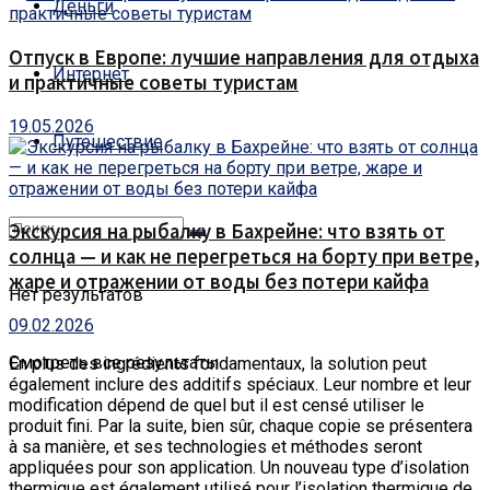
Деньги
Отпуск в Европе: лучшие направления для отдыха
Интернет
и практичные советы туристам
19.05.2026
Путешествие
Экскурсия на рыбалку в Бахрейне: что взять от
солнца — и как не перегреться на борту при ветре,
жаре и отражении от воды без потери кайфа
Нет результатов
09.02.2026
Смотреть все результаты
En plus des ingrédients fondamentaux, la solution peut
également inclure des additifs spéciaux.
Leur nombre et leur
modification dépend de quel but il est censé utiliser le
produit fini. Par la suite, bien sûr, chaque copie se présentera
à sa manière, et ses technologies et méthodes seront
appliquées pour son application. Un nouveau type d’isolation
thermique est également utilisé pour l’isolation thermique de