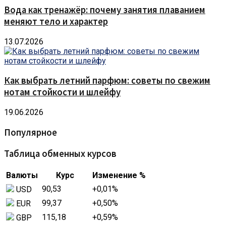
Вода как тренажёр: почему занятия плаванием
меняют тело и характер
13.07.2026
Как выбрать летний парфюм: советы по свежим
нотам стойкости и шлейфу
19.06.2026
Популярное
Таблица обменных курсов
Валюты
Курс
Изменение %
90,53
+0,01
%
USD
99,37
+0,50
%
EUR
115,18
+0,59
%
GBP