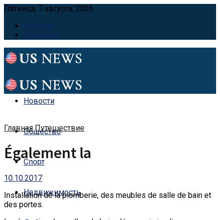
Пятница, 7 августа, 2026
Главная
Контакты
Новости
Главная
Путешествие
Общество
Également la
Спорт
10.10.2017
Недвижимость
Installation de la plomberie, des meubles de salle de bain et
des portes.