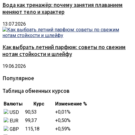
Вода как тренажёр: почему занятия плаванием
меняют тело и характер
13.07.2026
Как выбрать летний парфюм: советы по свежим
нотам стойкости и шлейфу
19.06.2026
Популярное
Таблица обменных курсов
Валюты
Курс
Изменение %
90,53
+0,01
%
USD
99,37
+0,50
%
EUR
115,18
+0,59
%
GBP