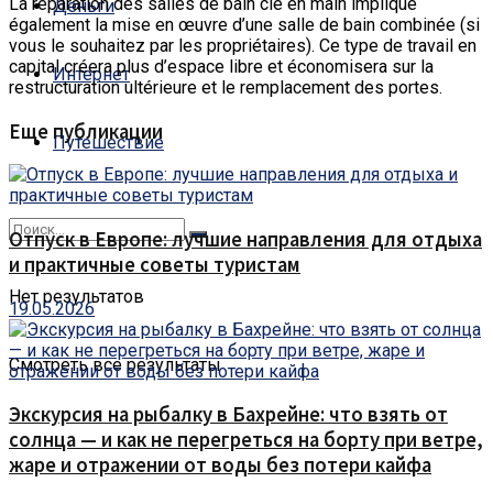
La réparation des salles de bain clé en main implique
Деньги
également la mise en œuvre d’une salle de bain combinée (si
vous le souhaitez par les propriétaires). Ce type de travail en
capital créera plus d’espace libre et économisera sur la
Интернет
restructuration ultérieure et le remplacement des portes.
Еще публикации
Путешествие
Отпуск в Европе: лучшие направления для отдыха
и практичные советы туристам
Нет результатов
19.05.2026
Смотреть все результаты
Экскурсия на рыбалку в Бахрейне: что взять от
солнца — и как не перегреться на борту при ветре,
жаре и отражении от воды без потери кайфа