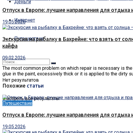
Деньги
Отпуск в Европе: лучшие направления для отдыха 
Интернет
19.05.2026
Путешествие
Экскурсия на рыбалку в Бахрейне: что взять от сол
кайфа
09.02.2026
The most common problem on which repair is necessary is the ex
glue in the paint, excessively thick or it is applied to the dir
Нет результатов
Похожие
статьи
Смотреть все результаты
Путешествие
Отпуск в Европе: лучшие направления для отдыха 
19.05.2026