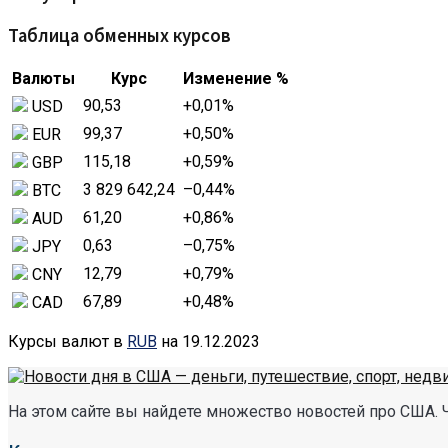
Таблица обменных курсов
Валюты
Курс
Изменение %
90,53
+0,01
%
USD
99,37
+0,50
%
EUR
115,18
+0,59
%
GBP
3 829 642,24
–0,44
%
BTC
61,20
+0,86
%
AUD
0,63
–0,75
%
JPY
12,79
+0,79
%
CNY
67,89
+0,48
%
CAD
Курсы валют в
RUB
на 19.12.2023
На этом сайте вы найдете множество новостей про США. 