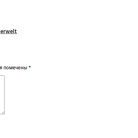
serwelt
ля помечены
*