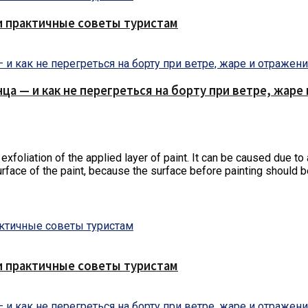
и практичные советы туристам
нца — и как не перегреться на борту при ветре, жар
foliation of the applied layer of paint.
It can be caused due to a
ty surface of the paint, because the surface before painting shoul
и практичные советы туристам