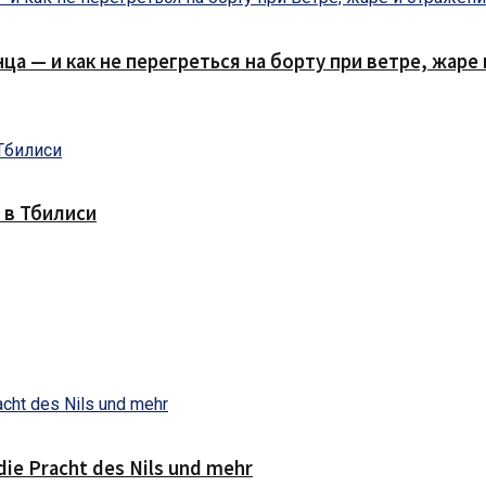
нца — и как не перегреться на борту при ветре, жар
 в Тбилиси
die Pracht des Nils und mehr