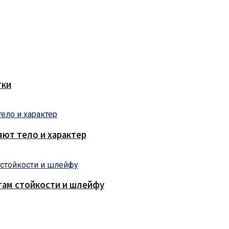
тки
яют тело и характер
там стойкости и шлейфу