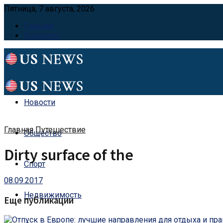
Пятница, 7 августа, 2026
Главная
Контакты
Новости
Главная
Путешествие
Общество
Dirty surface of the
Спорт
08.09.2017
Недвижимость
Еще публикации