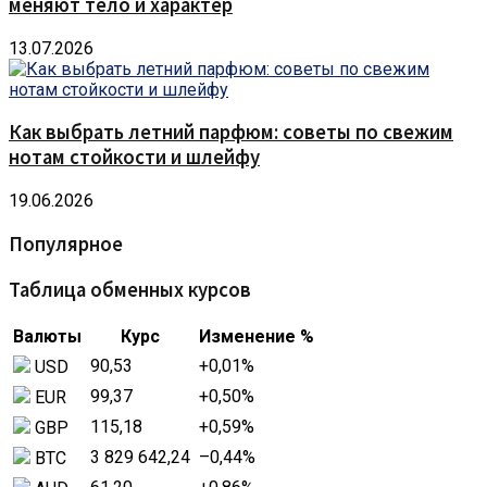
меняют тело и характер
13.07.2026
Как выбрать летний парфюм: советы по свежим
нотам стойкости и шлейфу
19.06.2026
Популярное
Таблица обменных курсов
Валюты
Курс
Изменение %
90,53
+0,01
%
USD
99,37
+0,50
%
EUR
115,18
+0,59
%
GBP
3 829 642,24
–0,44
%
BTC