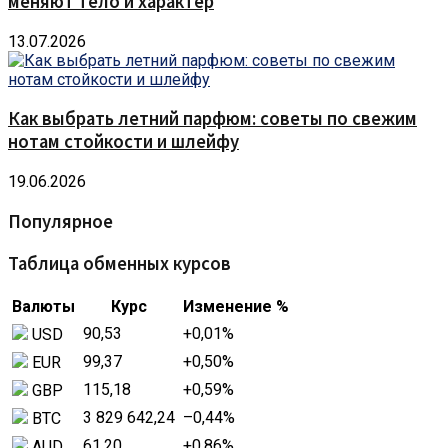
меняют тело и характер
13.07.2026
Как выбрать летний парфюм: советы по свежим
нотам стойкости и шлейфу
19.06.2026
Популярное
Таблица обменных курсов
Валюты
Курс
Изменение %
90,53
+0,01
%
USD
99,37
+0,50
%
EUR
115,18
+0,59
%
GBP
3 829 642,24
–0,44
%
BTC
61,20
+0,86
%
AUD