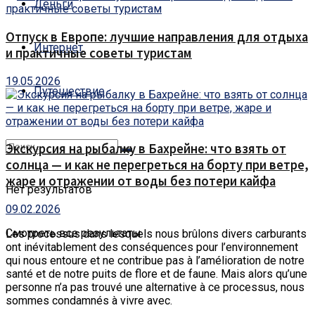
Деньги
Отпуск в Европе: лучшие направления для отдыха
Интернет
и практичные советы туристам
19.05.2026
Путешествие
Экскурсия на рыбалку в Бахрейне: что взять от
солнца — и как не перегреться на борту при ветре,
жаре и отражении от воды без потери кайфа
Нет результатов
09.02.2026
Смотреть все результаты
Les processus dans lesquels nous brûlons divers carburants
ont inévitablement des conséquences pour l’environnement
qui nous entoure et ne contribue pas à l’amélioration de notre
santé et de notre puits de flore et de faune.
Mais alors qu’une
personne n’a pas trouvé une alternative à ce processus, nous
sommes condamnés à vivre avec.