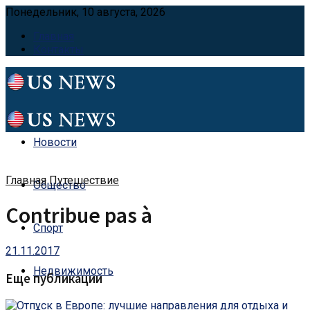
Понедельник, 10 августа, 2026
Главная
Контакты
Новости
Главная
Путешествие
Общество
Contribue pas à
Спорт
21.11.2017
Недвижимость
Еще публикации