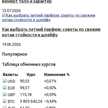
меняют тело и характер
13.07.2026
Как выбрать летний парфюм: советы по свежим
нотам стойкости и шлейфу
19.06.2026
Популярное
Таблица обменных курсов
Валюты
Курс
Изменение %
90,53
+0,01
%
USD
99,37
+0,50
%
EUR
115,18
+0,59
%
GBP
3 829 642,24
–0,44
%
BTC