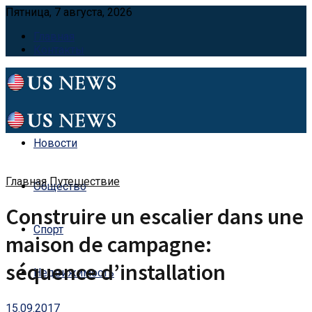
Пятница, 7 августа, 2026
Главная
Контакты
Новости
Главная
Путешествие
Общество
Construire un escalier dans une
Спорт
maison de campagne:
séquence d’installation
Недвижимость
15.09.2017