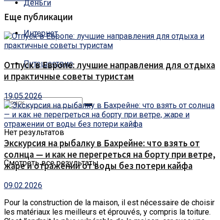
Деньги
Еще публикации
Интернет
Путешествие
Отпуск в Европе: лучшие направления для отдыха
и практичные советы туристам
19.05.2026
Нет результатов
Экскурсия на рыбалку в Бахрейне: что взять от
солнца — и как не перегреться на борту при ветре,
Смотреть все результаты
жаре и отражении от воды без потери кайфа
09.02.2026
Pour la construction de la maison, il est nécessaire de choisir
les matériaux les meilleurs et éprouvés, y compris la toiture.