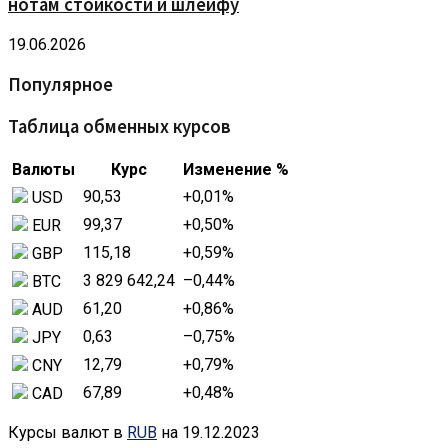
нотам стойкости и шлейфу
19.06.2026
Популярное
Таблица обменных курсов
Валюты
Курс
Изменение %
90,53
+0,01
%
USD
99,37
+0,50
%
EUR
115,18
+0,59
%
GBP
3 829 642,24
–0,44
%
BTC
61,20
+0,86
%
AUD
0,63
–0,75
%
JPY
12,79
+0,79
%
CNY
67,89
+0,48
%
CAD
Курсы валют в
RUB
на 19.12.2023