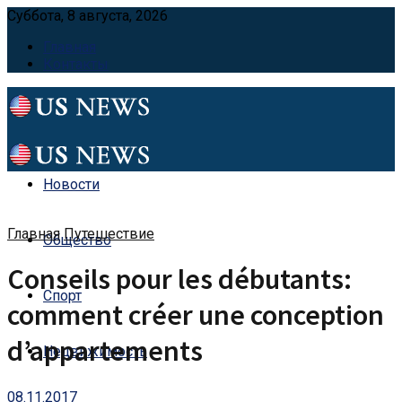
Суббота, 8 августа, 2026
Главная
Контакты
Новости
Главная
Путешествие
Общество
Conseils pour les débutants:
Спорт
comment créer une conception
d’appartements
Недвижимость
08.11.2017