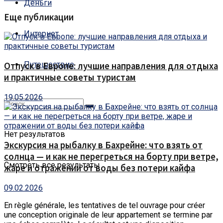
Деньги
Еще публикации
Интернет
Путешествие
Отпуск в Европе: лучшие направления для отдыха
и практичные советы туристам
19.05.2026
Нет результатов
Экскурсия на рыбалку в Бахрейне: что взять от
солнца — и как не перегреться на борту при ветре,
Смотреть все результаты
жаре и отражении от воды без потери кайфа
09.02.2026
En règle générale, les tentatives de tel ouvrage pour créer
une conception originale de leur appartement se termine par