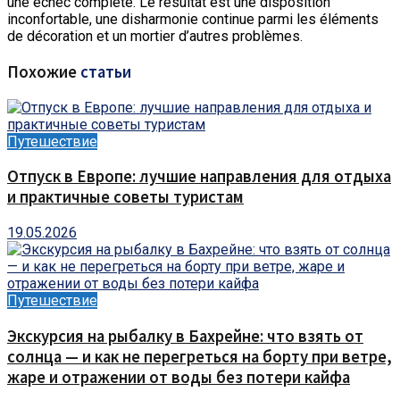
une échec complète.
Le résultat est une disposition
inconfortable, une disharmonie continue parmi les éléments
de décoration et un mortier d’autres problèmes.
Похожие
статьи
Путешествие
Отпуск в Европе: лучшие направления для отдыха
и практичные советы туристам
19.05.2026
Путешествие
Экскурсия на рыбалку в Бахрейне: что взять от
солнца — и как не перегреться на борту при ветре,
жаре и отражении от воды без потери кайфа