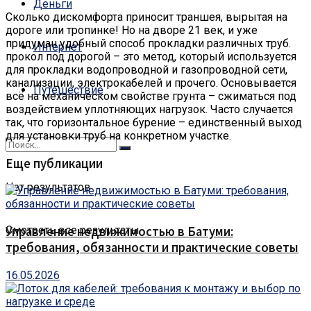
Деньги
Сколько дискомфорта приносит траншея, вырытая на
дороге или тропинке!
Но на дворе 21 век, и уже
придуман удобный способ прокладки различных труб.
Интернет
прокол под дорогой – это метод, который используется
для прокладки водопроводной и газопроводной сети,
канализации, электрокабелей и прочего. Основывается
Путешествие
всё на механическом свойстве грунта – сжиматься под
воздействием уплотняющих нагрузок. Часто случается
так, что горизонтальное бурение – единственный выход
для установки труб на конкретном участке.
Еще публикации
Нет результатов
Смотреть все результаты
Управление недвижимостью в Батуми:
требования, обязанности и практические советы
16.05.2026