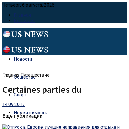
Четверг, 6 августа, 2026
Главная
Контакты
Новости
Главная
Путешествие
Общество
Certaines parties du
Спорт
14.09.2017
Недвижимость
Еще публикации