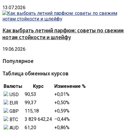
13.07.2026
Как выбрать летний парфюм: советы по свежим
нотам стойкости и шлейфу
19.06.2026
Популярное
Таблица обменных курсов
Валюты
Курс
Изменение %
90,53
+0,01
%
USD
99,37
+0,50
%
EUR
115,18
+0,59
%
GBP
3 829 642,24
–0,44
%
BTC
61,20
+0,86
%
AUD