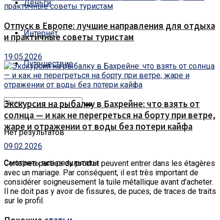
Деньги
Отпуск в Европе: лучшие направления для отдыха
Интернет
и практичные советы туристам
19.05.2026
Путешествие
Экскурсия на рыбалку в Бахрейне: что взять от
солнца — и как не перегреться на борту при ветре,
жаре и отражении от воды без потери кайфа
Нет результатов
09.02.2026
Смотреть все результаты
Certaines parties du produit peuvent entrer dans les étagères
avec un mariage.
Par conséquent, il est très important de
considérer soigneusement la tuile métallique avant d’acheter.
Il ne doit pas y avoir de fissures, de puces, de traces de traits
sur le profil.