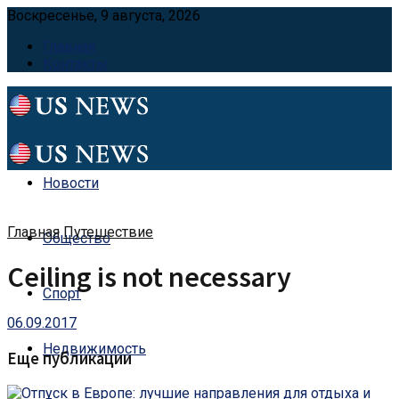
Воскресенье, 9 августа, 2026
Главная
Контакты
Новости
Главная
Путешествие
Общество
Ceiling is not necessary
Спорт
06.09.2017
Недвижимость
Еще публикации