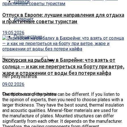
Деньги
Отпуск в Европе: лучшие направления для отдыха
Интернет
и практичные советы туристам
19.05.2026
Путешествие
Экскурсия на рыбалку в Бахрейне: что взять от
солнца — и как не перегреться на борту при ветре,
жаре и отражении от воды без потери кайфа
Нет результатов
09.02.2026
Смотреть все результаты
The thickness of the plates can be different.
If you listen to
the opinion of experts, then you need to choose plates with a
larger thickness. They have the best sound, thermal insulation
and acoustic qualities. Mineral-fiber materials are used for
the manufacture of plates. Mounted structures can differ
significantly from each other. It depends on the manufacturer.
Therefore, the ceiling components from different