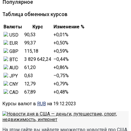
Популярное
Таблица обменных курсов
Валюты
Курс
Изменение %
90,53
+0,01
%
USD
99,37
+0,50
%
EUR
115,18
+0,59
%
GBP
3 829 642,24
–0,44
%
BTC
61,20
+0,86
%
AUD
0,63
–0,75
%
JPY
12,79
+0,79
%
CNY
67,89
+0,48
%
CAD
Курсы валют в
RUB
на 19.12.2023
На этом сайте вы найдете множество новостей про США.