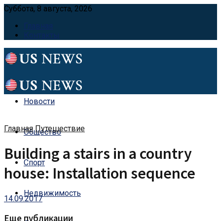
Суббота, 8 августа, 2026
Главная
Контакты
Новости
Главная
Путешествие
Общество
Building a stairs in a country
Спорт
house: Installation sequence
Недвижимость
14.09.2017
Еще публикации