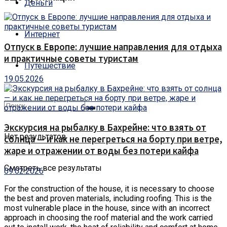
Деньги
Интернет
Отпуск в Европе: лучшие направления для отдыха
и практичные советы туристам
Путешествие
19.05.2026
Экскурсия на рыбалку в Бахрейне: что взять от
Нет результатов
солнца — и как не перегреться на борту при ветре,
жаре и отражении от воды без потери кайфа
Смотреть все результаты
09.02.2026
For the construction of the house, it is necessary to choose
the best and proven materials, including roofing.
This is the
most vulnerable place in the house, since with an incorrect
approach in choosing the roof material and the work carried