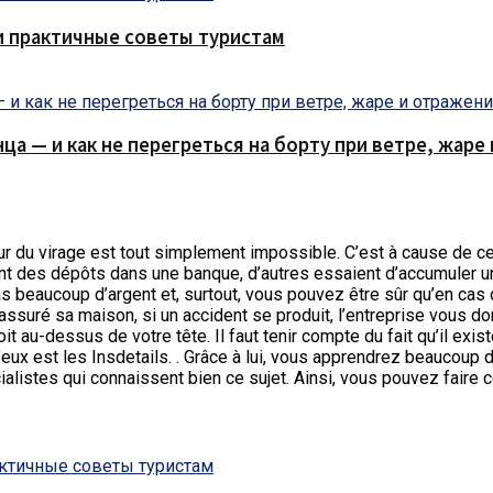
и практичные советы туристам
нца — и как не перегреться на борту при ветре, жар
our du virage est tout simplement impossible.
C’est à cause de c
nt des dépôts dans une banque, d’autres essaient d’accumuler un 
as beaucoup d’argent et, surtout, vous pouvez être sûr qu’en cas 
assuré sa maison, si un accident se produit, l’entreprise vous d
oit au-dessus de votre tête. Il faut tenir compte du fait qu’il e
’eux est les Insdetails. . Grâce à lui, vous apprendrez beaucoup 
ialistes qui connaissent bien ce sujet. Ainsi, vous pouvez faire c