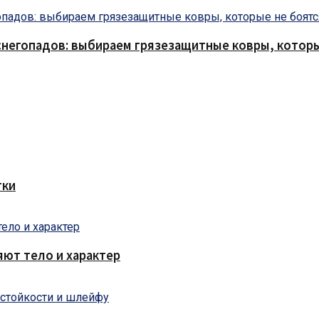
снегопадов: выбираем грязезащитные ковры, которы
тки
яют тело и характер