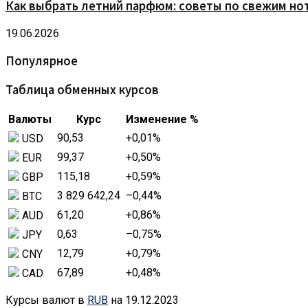
Как выбрать летний парфюм: советы по свежим но
19.06.2026
Популярное
Таблица обменных курсов
Валюты
Курс
Изменение %
90,53
+0,01
%
USD
99,37
+0,50
%
EUR
115,18
+0,59
%
GBP
3 829 642,24
–0,44
%
BTC
61,20
+0,86
%
AUD
0,63
–0,75
%
JPY
12,79
+0,79
%
CNY
67,89
+0,48
%
CAD
Курсы валют в
RUB
на 19.12.2023