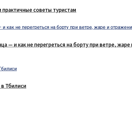
и практичные советы туристам
нца — и как не перегреться на борту при ветре, жар
 в Тбилиси