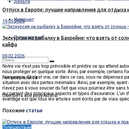
Деньги
Отпуск в Европе: лучшие направления для отдыха 
Интернет
19.05.2026
Путешествие
Экскурсия на рыбалку в Бахрейне: что взять от сол
кайфа
09.02.2026
Notre vie n’est pas trop prévisible et prédire ce qui attend aut
nous protéger en quelque sorte. Ainsi, par exemple, certains fo
l’assurance. Et c’est vrai, car dans ce cas, vous ne dépensez p
Нет результатов
situation avec des pertes minimales. Ainsi, par exemple, ayant 
n’avez pas à vous soucier du fait que vous pourriez être sans t
qui parlent des principaux aspects et types d’assurance. L’un d
Смотреть все результаты
avantage est que tous les articles sont écrits par de vrais spéc
Похожие
статьи
Путешествие