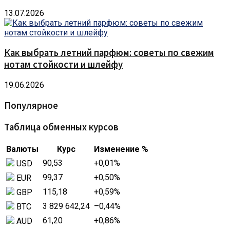
13.07.2026
Как выбрать летний парфюм: советы по свежим
нотам стойкости и шлейфу
19.06.2026
Популярное
Таблица обменных курсов
Валюты
Курс
Изменение %
90,53
+0,01
%
USD
99,37
+0,50
%
EUR
115,18
+0,59
%
GBP
3 829 642,24
–0,44
%
BTC
61,20
+0,86
%
AUD