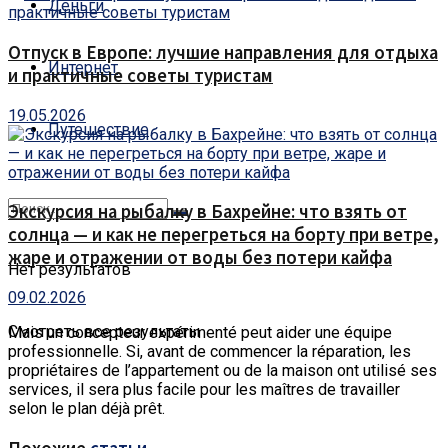
Деньги
Отпуск в Европе: лучшие направления для отдыха
Интернет
и практичные советы туристам
19.05.2026
Путешествие
Экскурсия на рыбалку в Бахрейне: что взять от
солнца — и как не перегреться на борту при ветре,
жаре и отражении от воды без потери кайфа
Нет результатов
09.02.2026
Смотреть все результаты
Mais un concepteur expérimenté peut aider une équipe
professionnelle.
Si, avant de commencer la réparation, les
propriétaires de l’appartement ou de la maison ont utilisé ses
services, il sera plus facile pour les maîtres de travailler
selon le plan déjà prêt.