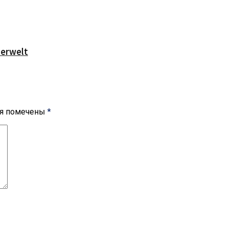
serwelt
ля помечены
*