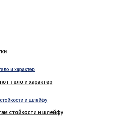
тки
яют тело и характер
там стойкости и шлейфу