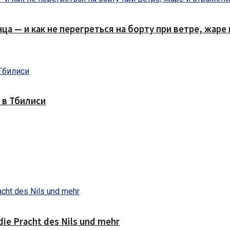
нца — и как не перегреться на борту при ветре, жар
 в Тбилиси
die Pracht des Nils und mehr