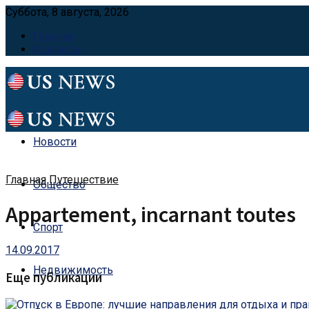
Суббота, 8 августа, 2026
Главная
Контакты
Новости
Главная
Путешествие
Общество
Appartement, incarnant toutes
Спорт
14.09.2017
Недвижимость
Еще публикации