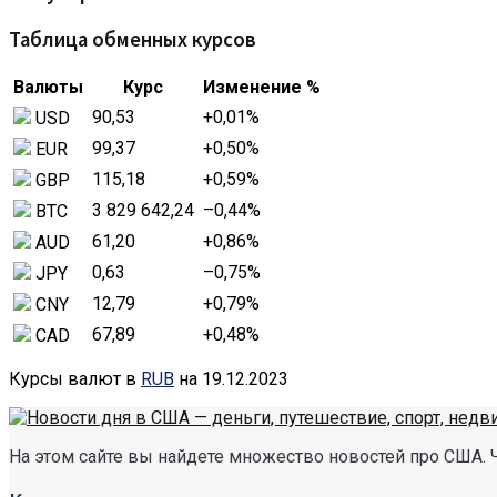
Таблица обменных курсов
Валюты
Курс
Изменение %
90,53
+0,01
%
USD
99,37
+0,50
%
EUR
115,18
+0,59
%
GBP
3 829 642,24
–0,44
%
BTC
61,20
+0,86
%
AUD
0,63
–0,75
%
JPY
12,79
+0,79
%
CNY
67,89
+0,48
%
CAD
Курсы валют в
RUB
на 19.12.2023
На этом сайте вы найдете множество новостей про США. 