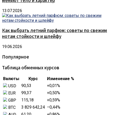
меняют тело и характер
13.07.2026
Как выбрать летний парфюм: советы по свежим
нотам стойкости и шлейфу
19.06.2026
Популярное
Таблица обменных курсов
Валюты
Курс
Изменение %
90,53
+0,01
%
USD
99,37
+0,50
%
EUR
115,18
+0,59
%
GBP
3 829 642,24
–0,44
%
BTC
61,20
+0,86
%
AUD