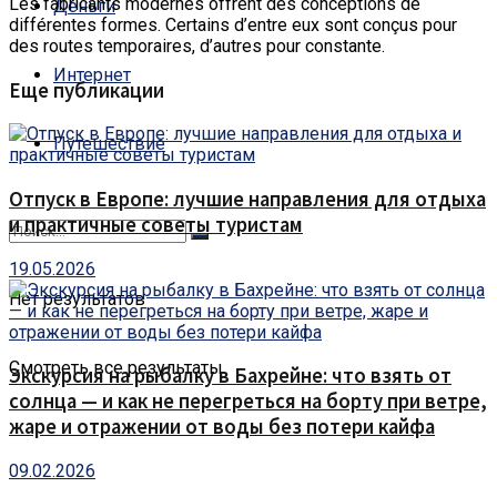
Les fabricants modernes offrent des conceptions de
Деньги
différentes formes. Certains d’entre eux sont conçus pour
des routes temporaires, d’autres pour constante.
Интернет
Еще публикации
Путешествие
Отпуск в Европе: лучшие направления для отдыха
и практичные советы туристам
19.05.2026
Нет результатов
Смотреть все результаты
Экскурсия на рыбалку в Бахрейне: что взять от
солнца — и как не перегреться на борту при ветре,
жаре и отражении от воды без потери кайфа
09.02.2026