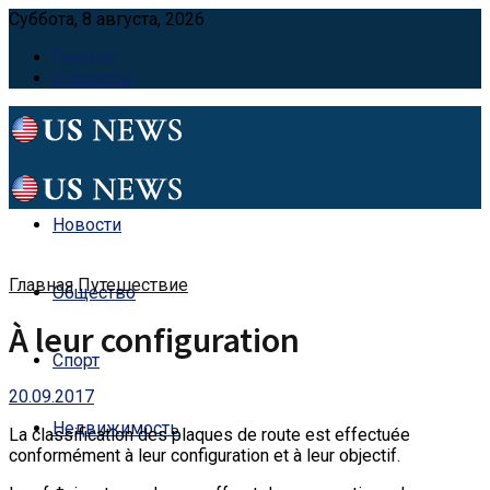
Суббота, 8 августа, 2026
Главная
Контакты
Новости
Главная
Путешествие
Общество
À leur configuration
Спорт
20.09.2017
Недвижимость
La classification des plaques de route est effectuée
conformément à leur configuration et à leur objectif.