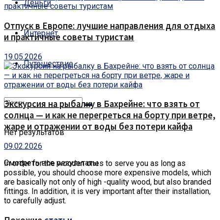
Деньги
Отпуск в Европе: лучшие направления для отдыха
Интернет
и практичные советы туристам
19.05.2026
Путешествие
Экскурсия на рыбалку в Бахрейне: что взять от
солнца — и как не перегреться на борту при ветре,
жаре и отражении от воды без потери кайфа
Нет результатов
09.02.2026
Смотреть все результаты
In order for the wooden ones to serve you as long as
possible, you should choose more expensive models, which
are basically not only of high -quality wood, but also branded
fittings.
In addition, it is very important after their installation,
to carefully adjust.