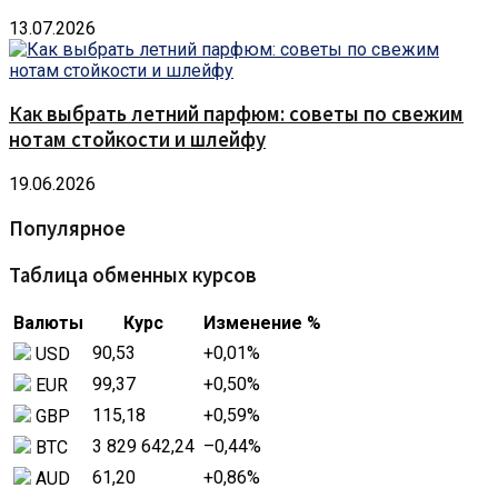
13.07.2026
Как выбрать летний парфюм: советы по свежим
нотам стойкости и шлейфу
19.06.2026
Популярное
Таблица обменных курсов
Валюты
Курс
Изменение %
90,53
+0,01
%
USD
99,37
+0,50
%
EUR
115,18
+0,59
%
GBP
3 829 642,24
–0,44
%
BTC
61,20
+0,86
%
AUD