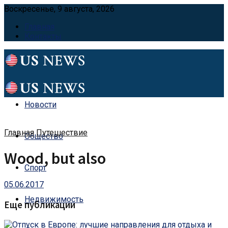
Воскресенье, 9 августа, 2026
Главная
Контакты
Новости
Главная
Путешествие
Общество
Wood, but also
Спорт
05.06.2017
Недвижимость
Еще публикации